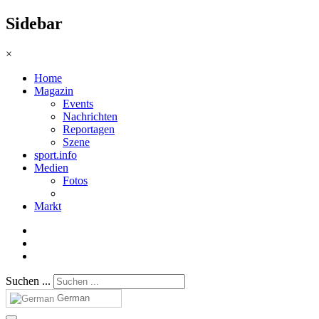
Sidebar
×
Home
Magazin
Events
Nachrichten
Reportagen
Szene
sport.info
Medien
Fotos
Markt
Suchen ...
German