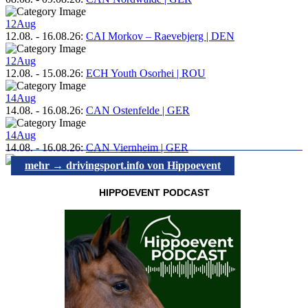
12
Aug
12.08.
-
16.08.26
:
CAI Morkov – Raevebjerg | DEN
12
Aug
12.08.
-
15.08.26
:
ECH Youth Osorhei | ROU
14
Aug
14.08.
-
16.08.26
:
CAN Ostenfelde | GER
14
Aug
14.08.
-
16.08.26
:
CAN Viernheim | GER
mehr → drivingsport.info von Hippoevent
HIPPOEVENT PODCAST