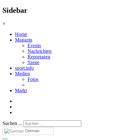
Sidebar
×
Home
Magazin
Events
Nachrichten
Reportagen
Szene
sport.info
Medien
Fotos
Markt
Suchen ...
German