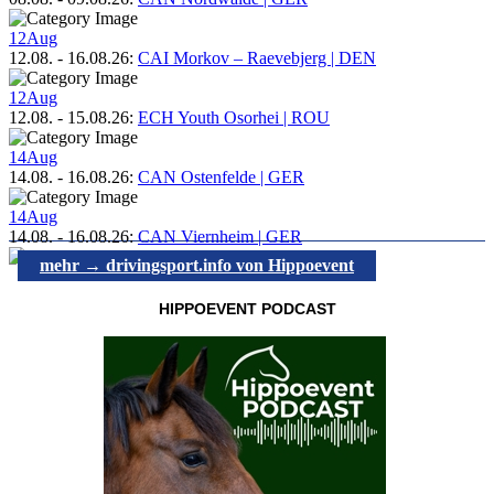
12
Aug
12.08.
-
16.08.26
:
CAI Morkov – Raevebjerg | DEN
12
Aug
12.08.
-
15.08.26
:
ECH Youth Osorhei | ROU
14
Aug
14.08.
-
16.08.26
:
CAN Ostenfelde | GER
14
Aug
14.08.
-
16.08.26
:
CAN Viernheim | GER
mehr → drivingsport.info von Hippoevent
HIPPOEVENT PODCAST