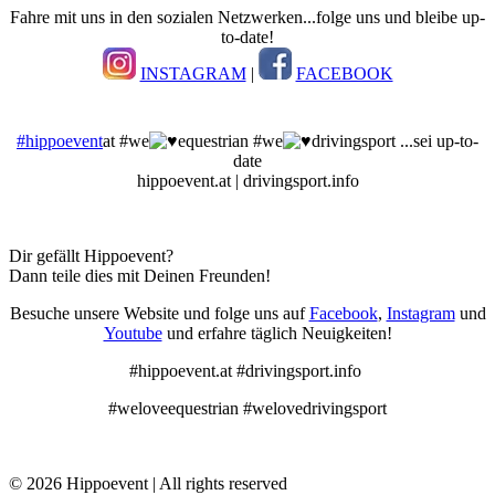
Fahre mit uns in den sozialen Netzwerken...folge uns und bleibe up-
to-date!
INSTAGRAM
|
FACEBOOK
#hippoevent
at #we
equestrian #we
drivingsport ...sei up-to-
date
hippoevent.at | drivingsport.info
Dir gefällt Hippoevent?
Dann teile dies mit Deinen Freunden!
Besuche unsere Website und folge uns auf
Facebook
,
Instagram
und
Youtube
und erfahre täglich Neuigkeiten!
#hippoevent.at #drivingsport.info
#weloveequestrian #welovedrivingsport
© 2026 Hippoevent | All rights reserved