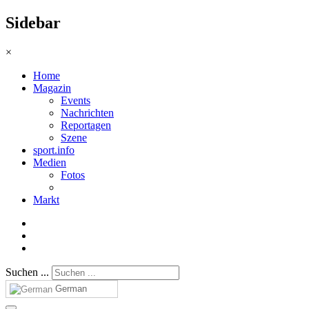
Sidebar
×
Home
Magazin
Events
Nachrichten
Reportagen
Szene
sport.info
Medien
Fotos
Markt
Suchen ...
German