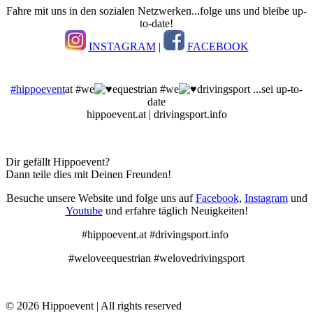
Fahre mit uns in den sozialen Netzwerken...folge uns und bleibe up-
to-date!
INSTAGRAM
|
FACEBOOK
#hippoevent
at #we
equestrian #we
drivingsport ...sei up-to-
date
hippoevent.at | drivingsport.info
Dir gefällt Hippoevent?
Dann teile dies mit Deinen Freunden!
Besuche unsere Website und folge uns auf
Facebook
,
Instagram
und
Youtube
und erfahre täglich Neuigkeiten!
#hippoevent.at #drivingsport.info
#weloveequestrian #welovedrivingsport
© 2026 Hippoevent | All rights reserved