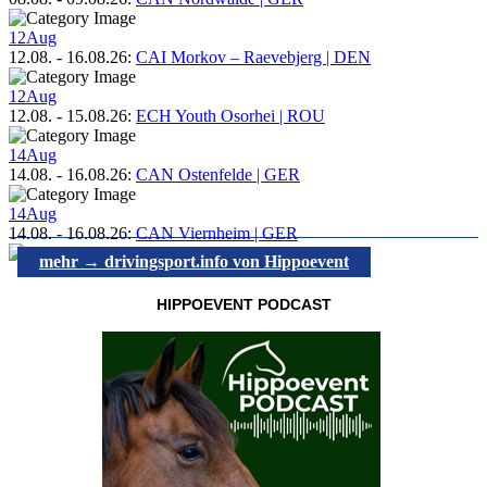
12
Aug
12.08.
-
16.08.26
:
CAI Morkov – Raevebjerg | DEN
12
Aug
12.08.
-
15.08.26
:
ECH Youth Osorhei | ROU
14
Aug
14.08.
-
16.08.26
:
CAN Ostenfelde | GER
14
Aug
14.08.
-
16.08.26
:
CAN Viernheim | GER
mehr → drivingsport.info von Hippoevent
HIPPOEVENT PODCAST