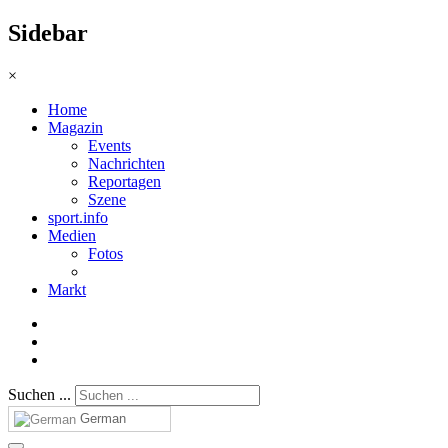
Sidebar
×
Home
Magazin
Events
Nachrichten
Reportagen
Szene
sport.info
Medien
Fotos
Markt
Suchen ...
German