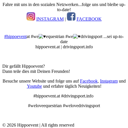
Fahre mit uns in den sozialen Netzwerken...folge uns und bleibe up-
to-date!
INSTAGRAM
|
FACEBOOK
#hippoevent
at #we
equestrian #we
drivingsport ...sei up-to-
date
hippoevent.at | drivingsport.info
Dir gefällt Hippoevent?
Dann teile dies mit Deinen Freunden!
Besuche unsere Website und folge uns auf
Facebook
,
Instagram
und
Youtube
und erfahre täglich Neuigkeiten!
#hippoevent.at #drivingsport.info
#weloveequestrian #welovedrivingsport
© 2026 Hippoevent | All rights reserved