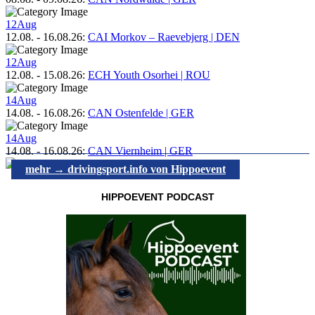
12
Aug
12.08.
-
16.08.26
:
CAI Morkov – Raevebjerg | DEN
12
Aug
12.08.
-
15.08.26
:
ECH Youth Osorhei | ROU
14
Aug
14.08.
-
16.08.26
:
CAN Ostenfelde | GER
14
Aug
14.08.
-
16.08.26
:
CAN Viernheim | GER
mehr → drivingsport.info von Hippoevent
HIPPOEVENT PODCAST