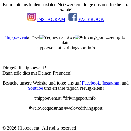
Fahre mit uns in den sozialen Netzwerken...folge uns und bleibe up-
to-date!
INSTAGRAM
|
FACEBOOK
#hippoevent
at #we
equestrian #we
drivingsport ...sei up-to-
date
hippoevent.at | drivingsport.info
Dir gefällt Hippoevent?
Dann teile dies mit Deinen Freunden!
Besuche unsere Website und folge uns auf
Facebook
,
Instagram
und
Youtube
und erfahre täglich Neuigkeiten!
#hippoevent.at #drivingsport.info
#weloveequestrian #welovedrivingsport
© 2026 Hippoevent | All rights reserved