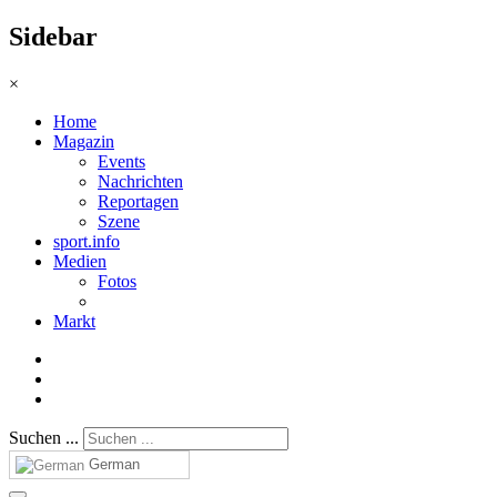
Sidebar
×
Home
Magazin
Events
Nachrichten
Reportagen
Szene
sport.info
Medien
Fotos
Markt
Suchen ...
German