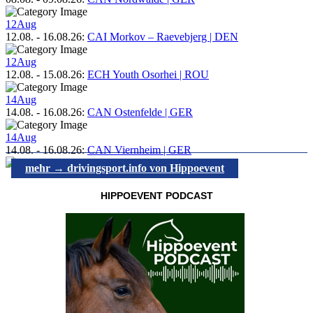
12
Aug
12.08.
-
16.08.26
:
CAI Morkov – Raevebjerg | DEN
12
Aug
12.08.
-
15.08.26
:
ECH Youth Osorhei | ROU
14
Aug
14.08.
-
16.08.26
:
CAN Ostenfelde | GER
14
Aug
14.08.
-
16.08.26
:
CAN Viernheim | GER
mehr → drivingsport.info von Hippoevent
HIPPOEVENT PODCAST