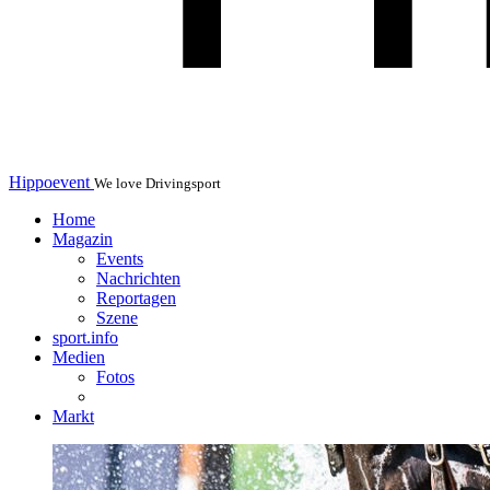
Hippoevent
We love Drivingsport
Home
Magazin
Events
Nachrichten
Reportagen
Szene
sport.info
Medien
Fotos
Markt