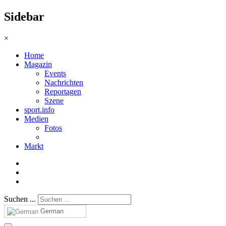
Sidebar
×
Home
Magazin
Events
Nachrichten
Reportagen
Szene
sport.info
Medien
Fotos
Markt
Suchen ...
German