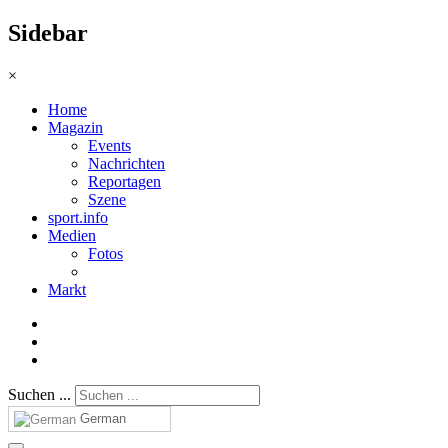
Sidebar
×
Home
Magazin
Events
Nachrichten
Reportagen
Szene
sport.info
Medien
Fotos
Markt
Suchen ...
German