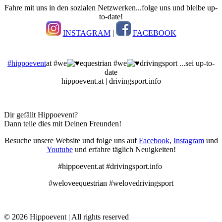
Fahre mit uns in den sozialen Netzwerken...folge uns und bleibe up-
to-date!
INSTAGRAM
|
FACEBOOK
#hippoevent
at #we
equestrian #we
drivingsport ...sei up-to-
date
hippoevent.at | drivingsport.info
Dir gefällt Hippoevent?
Dann teile dies mit Deinen Freunden!
Besuche unsere Website und folge uns auf
Facebook
,
Instagram
und
Youtube
und erfahre täglich Neuigkeiten!
#hippoevent.at #drivingsport.info
#weloveequestrian #welovedrivingsport
© 2026 Hippoevent | All rights reserved