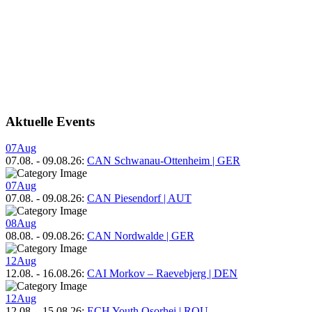
Aktuelle Events
07
Aug
07.08.
-
09.08.26
:
CAN Schwanau-Ottenheim | GER
07
Aug
07.08.
-
09.08.26
:
CAN Piesendorf | AUT
08
Aug
08.08.
-
09.08.26
:
CAN Nordwalde | GER
12
Aug
12.08.
-
16.08.26
:
CAI Morkov – Raevebjerg | DEN
12
Aug
12.08.
-
15.08.26
:
ECH Youth Osorhei | ROU