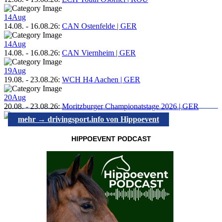
14
Aug
14.08.
-
16.08.26
:
CAN Ostenfelde | GER
14
Aug
14.08.
-
16.08.26
:
CAN Viernheim | GER
19
Aug
19.08.
-
23.08.26
:
WCH H4 Aachen | GER
20
Aug
20.08.
-
23.08.26
:
Moritzburger Championatstage 2026 | GER
mehr → drivingsport.info von Hippoevent
HIPPOEVENT PODCAST