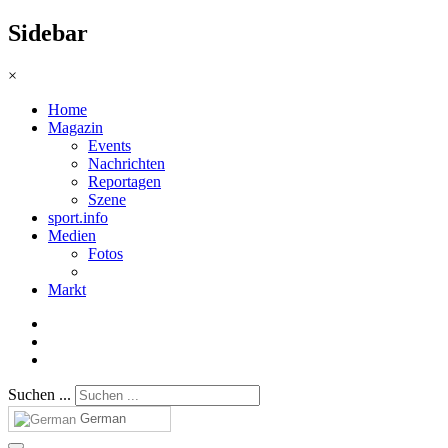
Sidebar
×
Home
Magazin
Events
Nachrichten
Reportagen
Szene
sport.info
Medien
Fotos
Markt
Suchen ...
German