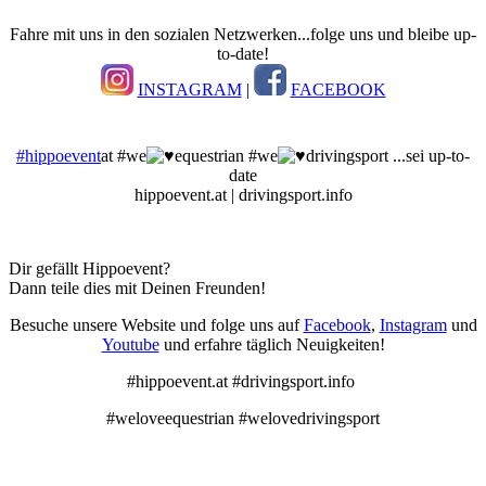
Fahre mit uns in den sozialen Netzwerken...folge uns und bleibe up-
to-date!
INSTAGRAM
|
FACEBOOK
#hippoevent
at #we
equestrian #we
drivingsport ...sei up-to-
date
hippoevent.at | drivingsport.info
Dir gefällt Hippoevent?
Dann teile dies mit Deinen Freunden!
Besuche unsere Website und folge uns auf
Facebook
,
Instagram
und
Youtube
und erfahre täglich Neuigkeiten!
#hippoevent.at #drivingsport.info
#weloveequestrian #welovedrivingsport