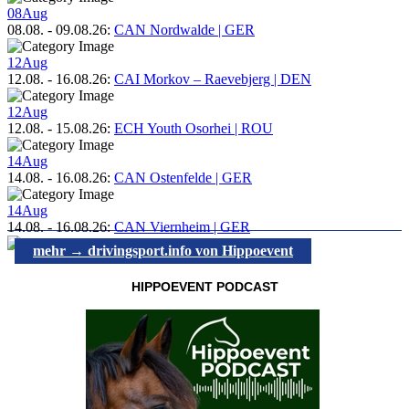
08
Aug
08.08.
-
09.08.26
:
CAN Nordwalde | GER
12
Aug
12.08.
-
16.08.26
:
CAI Morkov – Raevebjerg | DEN
12
Aug
12.08.
-
15.08.26
:
ECH Youth Osorhei | ROU
14
Aug
14.08.
-
16.08.26
:
CAN Ostenfelde | GER
14
Aug
14.08.
-
16.08.26
:
CAN Viernheim | GER
mehr → drivingsport.info von Hippoevent
HIPPOEVENT PODCAST