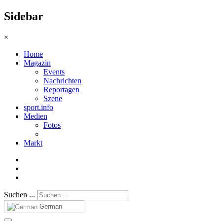
Sidebar
×
Home
Magazin
Events
Nachrichten
Reportagen
Szene
sport.info
Medien
Fotos
Markt
Suchen ...
German