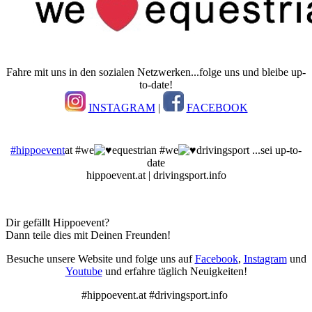
Fahre mit uns in den sozialen Netzwerken...folge uns und bleibe up-
to-date!
INSTAGRAM
|
FACEBOOK
#hippoevent
at #we
equestrian #we
drivingsport ...sei up-to-
date
hippoevent.at | drivingsport.info
Dir gefällt Hippoevent?
Dann teile dies mit Deinen Freunden!
Besuche unsere Website und folge uns auf
Facebook
,
Instagram
und
Youtube
und erfahre täglich Neuigkeiten!
#hippoevent.at #drivingsport.info