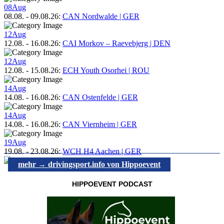
08
Aug
08.08.
-
09.08.26
:
CAN Nordwalde | GER
12
Aug
12.08.
-
16.08.26
:
CAI Morkov – Raevebjerg | DEN
12
Aug
12.08.
-
15.08.26
:
ECH Youth Osorhei | ROU
14
Aug
14.08.
-
16.08.26
:
CAN Ostenfelde | GER
14
Aug
14.08.
-
16.08.26
:
CAN Viernheim | GER
19
Aug
19.08.
-
23.08.26
:
WCH H4 Aachen | GER
mehr → drivingsport.info von Hippoevent
HIPPOEVENT PODCAST