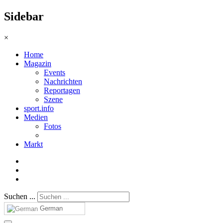
Sidebar
×
Home
Magazin
Events
Nachrichten
Reportagen
Szene
sport.info
Medien
Fotos
Markt
Suchen ...
German