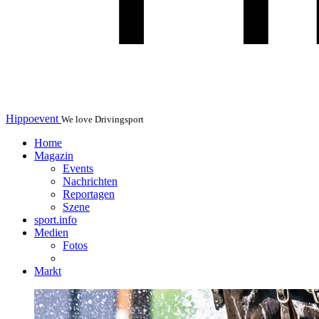
Hippoevent
We love Drivingsport
Home
Magazin
Events
Nachrichten
Reportagen
Szene
sport.info
Medien
Fotos
Markt