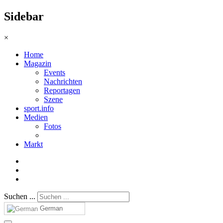
Sidebar
×
Home
Magazin
Events
Nachrichten
Reportagen
Szene
sport.info
Medien
Fotos
Markt
Suchen ...
German