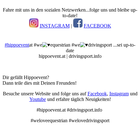
Fahre mit uns in den sozialen Netzwerken...folge uns und bleibe up-
to-date!
INSTAGRAM
|
FACEBOOK
#hippoevent
at #we
equestrian #we
drivingsport ...sei up-to-
date
hippoevent.at | drivingsport.info
Dir gefällt Hippoevent?
Dann teile dies mit Deinen Freunden!
Besuche unsere Website und folge uns auf
Facebook
,
Instagram
und
Youtube
und erfahre täglich Neuigkeiten!
#hippoevent.at #drivingsport.info
#weloveequestrian #welovedrivingsport