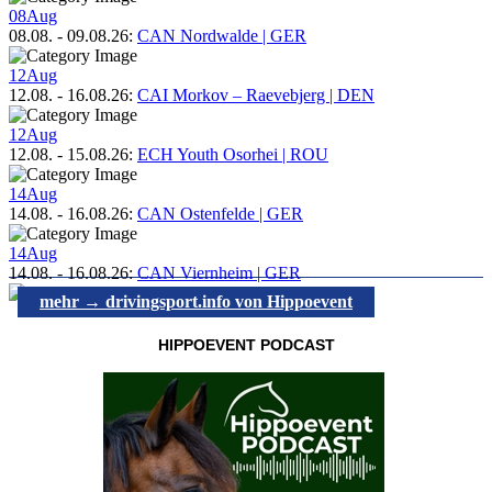
08
Aug
08.08.
-
09.08.26
:
CAN Nordwalde | GER
12
Aug
12.08.
-
16.08.26
:
CAI Morkov – Raevebjerg | DEN
12
Aug
12.08.
-
15.08.26
:
ECH Youth Osorhei | ROU
14
Aug
14.08.
-
16.08.26
:
CAN Ostenfelde | GER
14
Aug
14.08.
-
16.08.26
:
CAN Viernheim | GER
mehr → drivingsport.info von Hippoevent
HIPPOEVENT PODCAST