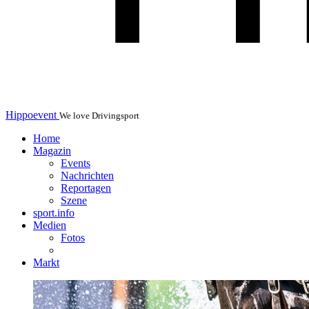
Hippoevent
We love Drivingsport
Home
Magazin
Events
Nachrichten
Reportagen
Szene
sport.info
Medien
Fotos
Markt