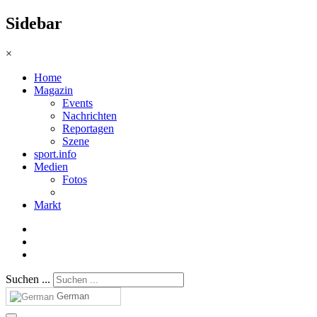
Sidebar
×
Home
Magazin
Events
Nachrichten
Reportagen
Szene
sport.info
Medien
Fotos
Markt
Suchen ...
German