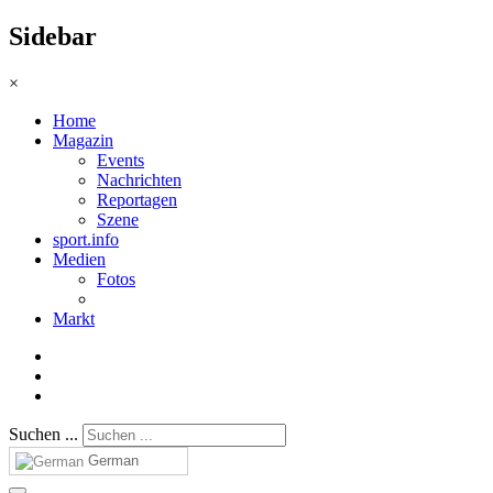
Sidebar
×
Home
Magazin
Events
Nachrichten
Reportagen
Szene
sport.info
Medien
Fotos
Markt
Suchen ...
German