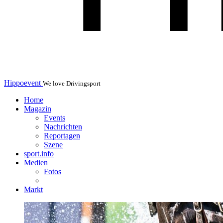
Hippoevent
We love Drivingsport
Home
Magazin
Events
Nachrichten
Reportagen
Szene
sport.info
Medien
Fotos
Markt