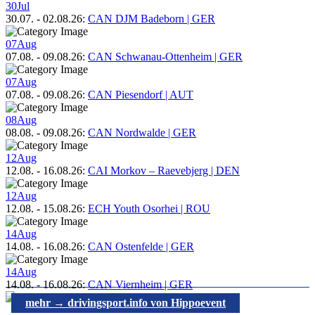
30
Jul
30.07.
-
02.08.26
:
CAN DJM Badeborn | GER
07
Aug
07.08.
-
09.08.26
:
CAN Schwanau-Ottenheim | GER
07
Aug
07.08.
-
09.08.26
:
CAN Piesendorf | AUT
08
Aug
08.08.
-
09.08.26
:
CAN Nordwalde | GER
12
Aug
12.08.
-
16.08.26
:
CAI Morkov – Raevebjerg | DEN
12
Aug
12.08.
-
15.08.26
:
ECH Youth Osorhei | ROU
14
Aug
14.08.
-
16.08.26
:
CAN Ostenfelde | GER
14
Aug
14.08.
-
16.08.26
:
CAN Viernheim | GER
mehr → drivingsport.info von Hippoevent