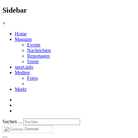
Sidebar
×
Home
Magazin
Events
Nachrichten
Reportagen
Szene
sport.info
Medien
Fotos
Markt
Suchen ...
German