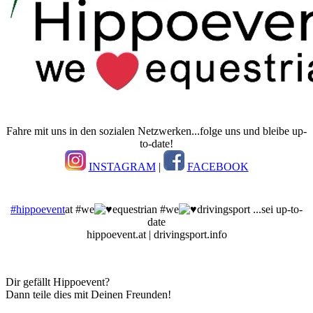
Fahre mit uns in den sozialen Netzwerken...folge uns und bleibe up-
to-date!
INSTAGRAM
|
FACEBOOK
#hippoevent
at #we
equestrian #we
drivingsport ...sei up-to-
date
hippoevent.at | drivingsport.info
Dir gefällt Hippoevent?
Dann teile dies mit Deinen Freunden!