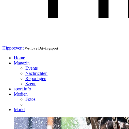
Hippoevent
We love Drivingsport
Home
Magazin
Events
Nachrichten
Reportagen
Szene
sport.info
Medien
Fotos
Markt