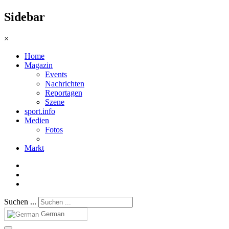
Sidebar
×
Home
Magazin
Events
Nachrichten
Reportagen
Szene
sport.info
Medien
Fotos
Markt
Suchen ...
German