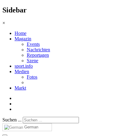
Sidebar
×
Home
Magazin
Events
Nachrichten
Reportagen
Szene
sport.info
Medien
Fotos
Markt
Suchen ...
German