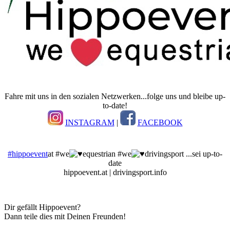
Fahre mit uns in den sozialen Netzwerken...folge uns und bleibe up-
to-date!
INSTAGRAM
|
FACEBOOK
#hippoevent
at #we
equestrian #we
drivingsport ...sei up-to-
date
hippoevent.at | drivingsport.info
Dir gefällt Hippoevent?
Dann teile dies mit Deinen Freunden!