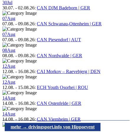
30
Jul
30.07.
-
02.08.26
:
CAN DJM Badeborn | GER
07
Aug
07.08.
-
09.08.26
:
CAN Schwanau-Ottenheim | GER
07
Aug
07.08.
-
09.08.26
:
CAN Piesendorf | AUT
08
Aug
08.08.
-
09.08.26
:
CAN Nordwalde | GER
12
Aug
12.08.
-
16.08.26
:
CAI Morkov – Raevebjerg | DEN
12
Aug
12.08.
-
15.08.26
:
ECH Youth Osorhei | ROU
14
Aug
14.08.
-
16.08.26
:
CAN Ostenfelde | GER
14
Aug
14.08.
-
16.08.26
:
CAN Viernheim | GER
mehr → drivingsport.info von Hippoevent