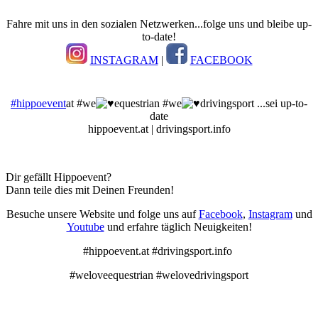
Fahre mit uns in den sozialen Netzwerken...folge uns und bleibe up-
to-date!
INSTAGRAM
|
FACEBOOK
#hippoevent
at #we
equestrian #we
drivingsport ...sei up-to-
date
hippoevent.at | drivingsport.info
Dir gefällt Hippoevent?
Dann teile dies mit Deinen Freunden!
Besuche unsere Website und folge uns auf
Facebook
,
Instagram
und
Youtube
und erfahre täglich Neuigkeiten!
#hippoevent.at #drivingsport.info
#weloveequestrian #welovedrivingsport