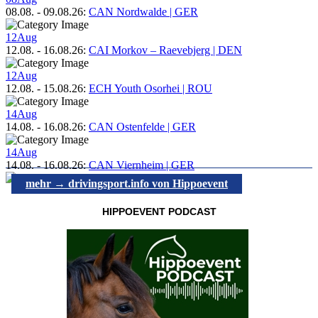
08.08.
-
09.08.26
:
CAN Nordwalde | GER
12
Aug
12.08.
-
16.08.26
:
CAI Morkov – Raevebjerg | DEN
12
Aug
12.08.
-
15.08.26
:
ECH Youth Osorhei | ROU
14
Aug
14.08.
-
16.08.26
:
CAN Ostenfelde | GER
14
Aug
14.08.
-
16.08.26
:
CAN Viernheim | GER
mehr → drivingsport.info von Hippoevent
HIPPOEVENT PODCAST