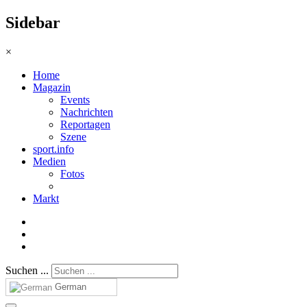
Sidebar
×
Home
Magazin
Events
Nachrichten
Reportagen
Szene
sport.info
Medien
Fotos
Markt
Suchen ...
German