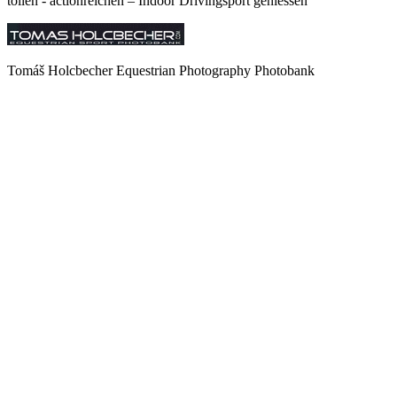
tollen - actionreichen – Indoor Drivingsport geniessen
Tomáš Holcbecher Equestrian Photography Photobank