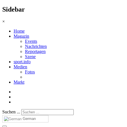
Sidebar
×
Home
Magazin
Events
Nachrichten
Reportagen
Szene
sport.info
Medien
Fotos
Markt
Suchen ...
German