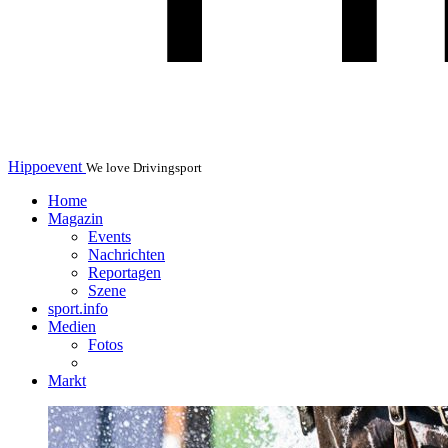
Hippoevent
We love Drivingsport
Home
Magazin
Events
Nachrichten
Reportagen
Szene
sport.info
Medien
Fotos
Markt