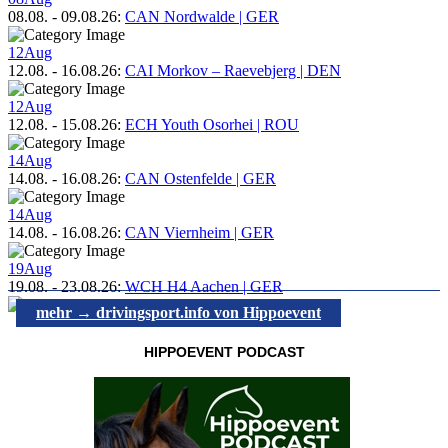
08.08.
-
09.08.26
:
CAN Nordwalde | GER
12
Aug
12.08.
-
16.08.26
:
CAI Morkov – Raevebjerg | DEN
12
Aug
12.08.
-
15.08.26
:
ECH Youth Osorhei | ROU
14
Aug
14.08.
-
16.08.26
:
CAN Ostenfelde | GER
14
Aug
14.08.
-
16.08.26
:
CAN Viernheim | GER
19
Aug
19.08.
-
23.08.26
:
WCH H4 Aachen | GER
mehr → drivingsport.info von Hippoevent
HIPPOEVENT PODCAST