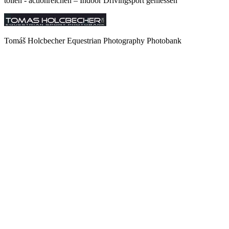
tollen - actionreichen – Indoor Drivingsport geniessen
Tomáš Holcbecher Equestrian Photography Photobank