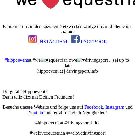
Fahre mit uns in den sozialen Netzwerken...folge uns und bleibe up-
to-date!
INSTAGRAM
|
FACEBOOK
#hippoevent
at #we
equestrian #we
drivingsport ...sei up-to-
date
hippoevent.at | drivingsport.info
Dir gefällt Hippoevent?
Dann teile dies mit Deinen Freunden!
Besuche unsere Website und folge uns auf
Facebook
,
Instagram
und
Youtube
und erfahre täglich Neuigkeiten!
#hippoevent.at #drivingsport.info
#weloveequestrian #welovedrivingsport