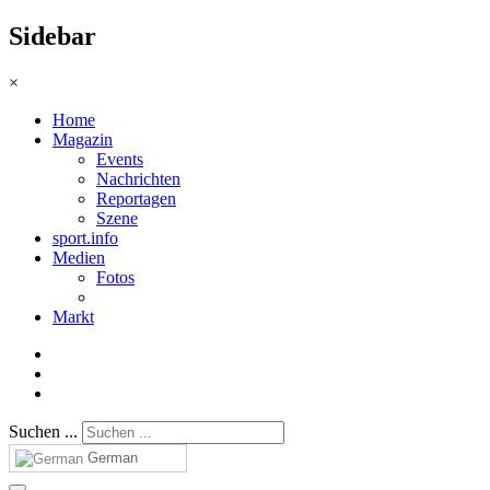
Sidebar
×
Home
Magazin
Events
Nachrichten
Reportagen
Szene
sport.info
Medien
Fotos
Markt
Suchen ...
German