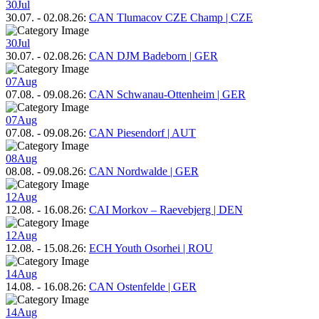
30
Jul
30.07.
-
02.08.26
:
CAN Tlumacov CZE Champ | CZE
30
Jul
30.07.
-
02.08.26
:
CAN DJM Badeborn | GER
07
Aug
07.08.
-
09.08.26
:
CAN Schwanau-Ottenheim | GER
07
Aug
07.08.
-
09.08.26
:
CAN Piesendorf | AUT
08
Aug
08.08.
-
09.08.26
:
CAN Nordwalde | GER
12
Aug
12.08.
-
16.08.26
:
CAI Morkov – Raevebjerg | DEN
12
Aug
12.08.
-
15.08.26
:
ECH Youth Osorhei | ROU
14
Aug
14.08.
-
16.08.26
:
CAN Ostenfelde | GER
14
Aug