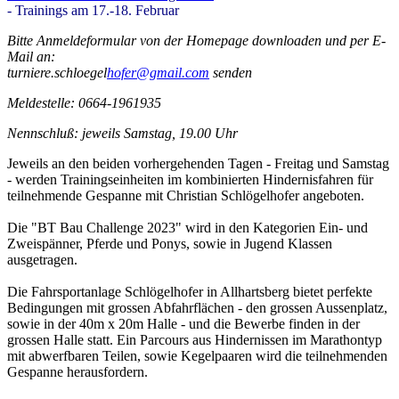
- Trainings am 17.-18. Februar
Bitte Anmeldeformular von der Homepage downloaden und per E-
Mail an:
turniere.schloegel
hofer@gmail.com
senden
Meldestelle: 0664-1961935
Nennschluß:
jeweils Samstag, 19.00 Uhr
Jeweils an den beiden vorhergehenden Tagen - Freitag und Samstag
- werden Trainingseinheiten im kombinierten Hindernisfahren für
teilnehmende Gespanne mit Christian Schlögelhofer angeboten.
Die "BT Bau Challenge 2023" wird in den Kategorien Ein- und
Zweispänner, Pferde und Ponys, sowie in Jugend Klassen
ausgetragen.
Die Fahrsportanlage Schlögelhofer in Allhartsberg bietet perfekte
Bedingungen mit grossen Abfahrflächen - den grossen Aussenplatz,
sowie in der 40m x 20m Halle - und die Bewerbe finden in der
grossen Halle statt. Ein Parcours aus Hindernissen im Marathontyp
mit abwerfbaren Teilen, sowie Kegelpaaren wird die teilnehmenden
Gespanne herausfordern.