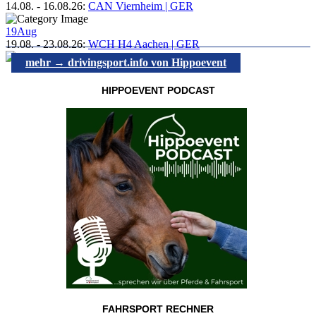
14.08.
-
16.08.26
:
CAN Viernheim | GER
19
Aug
19.08.
-
23.08.26
:
WCH H4 Aachen | GER
mehr → drivingsport.info von Hippoevent
HIPPOEVENT PODCAST
FAHRSPORT RECHNER