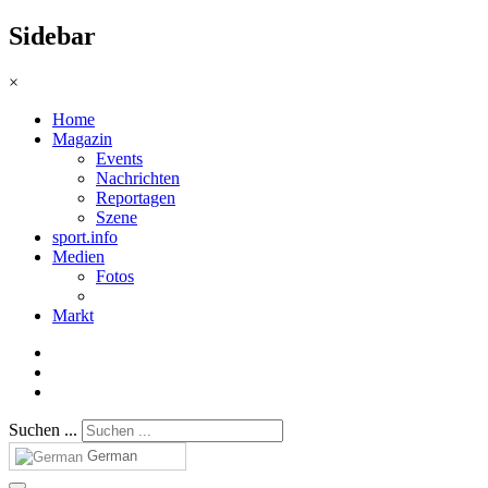
Sidebar
×
Home
Magazin
Events
Nachrichten
Reportagen
Szene
sport.info
Medien
Fotos
Markt
Suchen ...
German