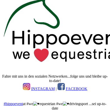
Fahre mit uns in den sozialen Netzwerken...folge uns und bleibe up-
to-date!
INSTAGRAM
|
FACEBOOK
#hippoevent
at #we
equestrian #we
drivingsport ...sei up-to-
date