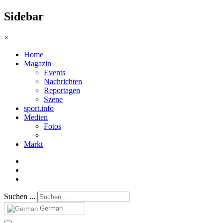
Sidebar
×
Home
Magazin
Events
Nachrichten
Reportagen
Szene
sport.info
Medien
Fotos
Markt
Suchen ...
German