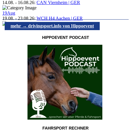
14.08.
-
16.08.26
:
CAN Viernheim | GER
19
Aug
19.08.
-
23.08.26
:
WCH H4 Aachen | GER
mehr → drivingsport.info von Hippoevent
HIPPOEVENT PODCAST
FAHRSPORT RECHNER