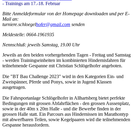
- Trainings am 17.-18. Februar
Bitte Anmeldeformular von der Homepage downloaden und per E-
Mail an:
turniere.schloegel
hofer@gmail.com
senden
Meldestelle: 0664-1961935
Nennschluß:
jeweils Samstag, 19.00 Uhr
Jeweils an den beiden vorhergehenden Tagen - Freitag und Samstag
- werden Trainingseinheiten im kombinierten Hindernisfahren für
teilnehmende Gespanne mit Christian Schlögelhofer angeboten.
Die "BT Bau Challenge 2023" wird in den Kategorien Ein- und
Zweispänner, Pferde und Ponys, sowie in Jugend Klassen
ausgetragen.
Die Fahrsportanlage Schlögelhofer in Allhartsberg bietet perfekte
Bedingungen mit grossen Abfahrflächen - den grossen Aussenplatz,
sowie in der 40m x 20m Halle - und die Bewerbe finden in der
grossen Halle statt. Ein Parcours aus Hindernissen im Marathontyp
mit abwerfbaren Teilen, sowie Kegelpaaren wird die teilnehmenden
Gespanne herausfordern.