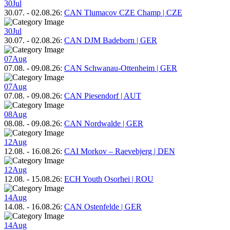
30
Jul
30.07.
-
02.08.26
:
CAN Tlumacov CZE Champ | CZE
30
Jul
30.07.
-
02.08.26
:
CAN DJM Badeborn | GER
07
Aug
07.08.
-
09.08.26
:
CAN Schwanau-Ottenheim | GER
07
Aug
07.08.
-
09.08.26
:
CAN Piesendorf | AUT
08
Aug
08.08.
-
09.08.26
:
CAN Nordwalde | GER
12
Aug
12.08.
-
16.08.26
:
CAI Morkov – Raevebjerg | DEN
12
Aug
12.08.
-
15.08.26
:
ECH Youth Osorhei | ROU
14
Aug
14.08.
-
16.08.26
:
CAN Ostenfelde | GER
14
Aug