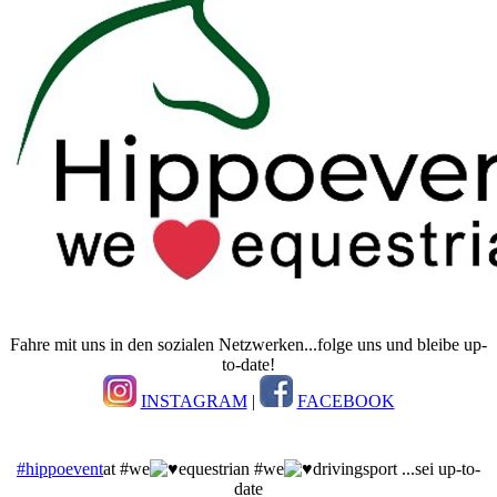
Fahre mit uns in den sozialen Netzwerken...folge uns und bleibe up-
to-date!
INSTAGRAM
|
FACEBOOK
#hippoevent
at #we
equestrian #we
drivingsport ...sei up-to-
date