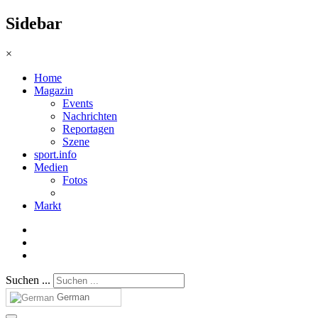
Sidebar
×
Home
Magazin
Events
Nachrichten
Reportagen
Szene
sport.info
Medien
Fotos
Markt
Suchen ...
German