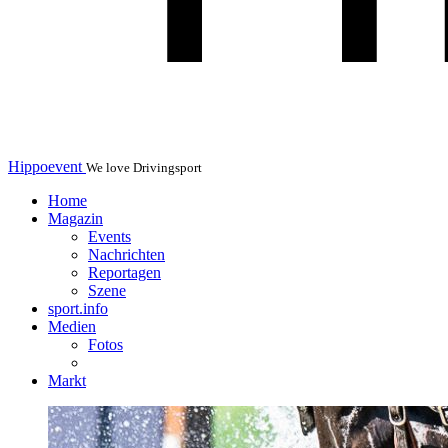
Hippoevent
We love Drivingsport
Home
Magazin
Events
Nachrichten
Reportagen
Szene
sport.info
Medien
Fotos
Markt