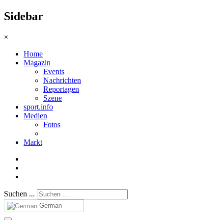
Sidebar
×
Home
Magazin
Events
Nachrichten
Reportagen
Szene
sport.info
Medien
Fotos
Markt
Suchen ...
German