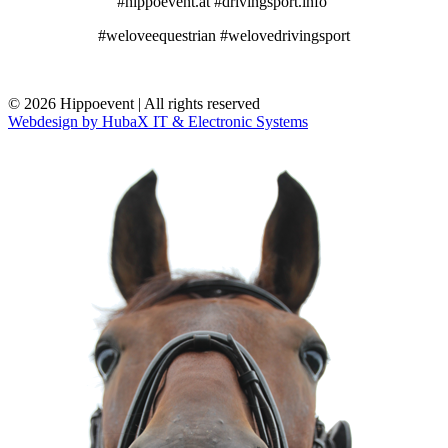
#hippoevent.at #drivingsport.info
#weloveequestrian #welovedrivingsport
© 2026 Hippoevent | All rights reserved
Webdesign by HubaX IT & Electronic Systems