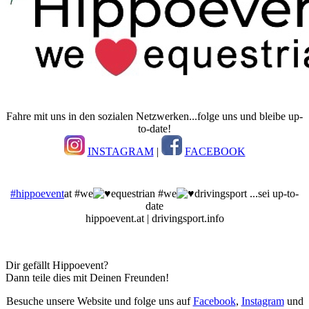
Fahre mit uns in den sozialen Netzwerken...folge uns und bleibe up-
to-date!
INSTAGRAM
|
FACEBOOK
#hippoevent
at #we
equestrian #we
drivingsport ...sei up-to-
date
hippoevent.at | drivingsport.info
Dir gefällt Hippoevent?
Dann teile dies mit Deinen Freunden!
Besuche unsere Website und folge uns auf
Facebook
,
Instagram
und