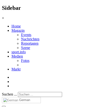
Sidebar
×
Home
Magazin
Events
Nachrichten
Reportagen
Szene
sport.info
Medien
Fotos
Markt
Suchen ...
German