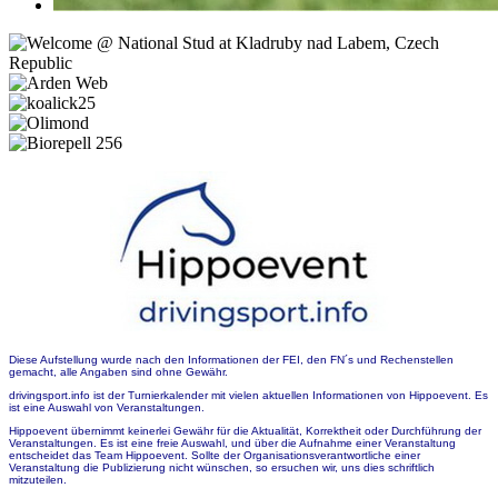
Diese Aufstellung wurde nach den Informationen der FEI, den FN´s und Rechenstellen
gemacht, alle Angaben sind ohne Gewähr.
drivingsport.info ist der Turnierkalender mit vielen aktuellen Informationen von Hippoevent. Es
ist eine Auswahl von Veranstaltungen.
Hippoevent übernimmt keinerlei Gewähr für die Aktualität, Korrektheit oder Durchführung der
Veranstaltungen. Es ist eine freie Auswahl, und über die Aufnahme einer Veranstaltung
entscheidet das Team Hippoevent. Sollte der Organisationsverantwortliche einer
Veranstaltung die Publizierung nicht wünschen, so ersuchen wir, uns dies schriftlich
mitzuteilen.