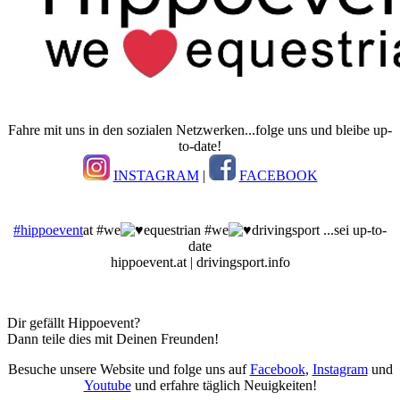
Fahre mit uns in den sozialen Netzwerken...folge uns und bleibe up-
to-date!
INSTAGRAM
|
FACEBOOK
#hippoevent
at #we
equestrian #we
drivingsport ...sei up-to-
date
hippoevent.at | drivingsport.info
Dir gefällt Hippoevent?
Dann teile dies mit Deinen Freunden!
Besuche unsere Website und folge uns auf
Facebook
,
Instagram
und
Youtube
und erfahre täglich Neuigkeiten!