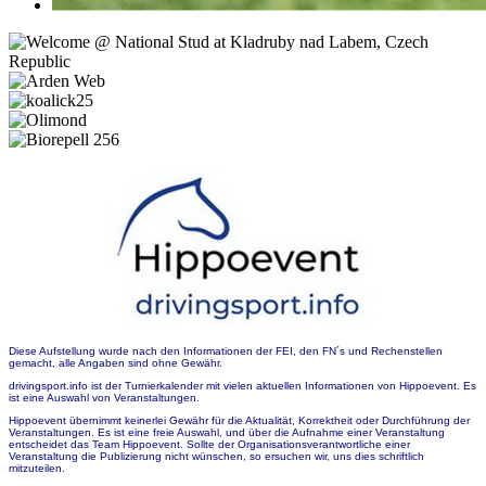
Diese Aufstellung wurde nach den Informationen der FEI, den FN´s und Rechenstellen
gemacht, alle Angaben sind ohne Gewähr.
drivingsport.info ist der Turnierkalender mit vielen aktuellen Informationen von Hippoevent. Es
ist eine Auswahl von Veranstaltungen.
Hippoevent übernimmt keinerlei Gewähr für die Aktualität, Korrektheit oder Durchführung der
Veranstaltungen. Es ist eine freie Auswahl, und über die Aufnahme einer Veranstaltung
entscheidet das Team Hippoevent. Sollte der Organisationsverantwortliche einer
Veranstaltung die Publizierung nicht wünschen, so ersuchen wir, uns dies schriftlich
mitzuteilen.