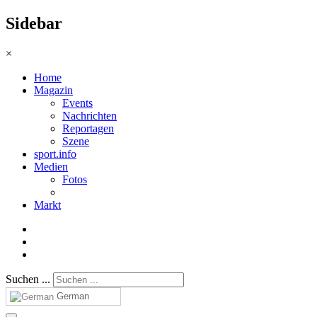
Sidebar
×
Home
Magazin
Events
Nachrichten
Reportagen
Szene
sport.info
Medien
Fotos
Markt
Suchen ...
German