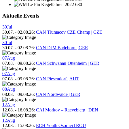
Aktuelle Events
30
Jul
30.07.
-
02.08.26
:
CAN Tlumacov CZE Champ | CZE
30
Jul
30.07.
-
02.08.26
:
CAN DJM Badeborn | GER
07
Aug
07.08.
-
09.08.26
:
CAN Schwanau-Ottenheim | GER
07
Aug
07.08.
-
09.08.26
:
CAN Piesendorf | AUT
08
Aug
08.08.
-
09.08.26
:
CAN Nordwalde | GER
12
Aug
12.08.
-
16.08.26
:
CAI Morkov – Raevebjerg | DEN
12
Aug
12.08.
-
15.08.26
:
ECH Youth Osorhei | ROU