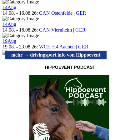
14
Aug
14.08.
-
16.08.26
:
CAN Ostenfelde | GER
14
Aug
14.08.
-
16.08.26
:
CAN Viernheim | GER
19
Aug
19.08.
-
23.08.26
:
WCH H4 Aachen | GER
mehr → drivingsport.info von Hippoevent
HIPPOEVENT PODCAST