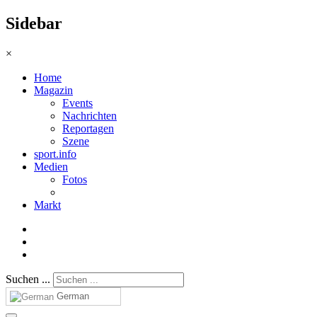
Sidebar
×
Home
Magazin
Events
Nachrichten
Reportagen
Szene
sport.info
Medien
Fotos
Markt
Suchen ...
German