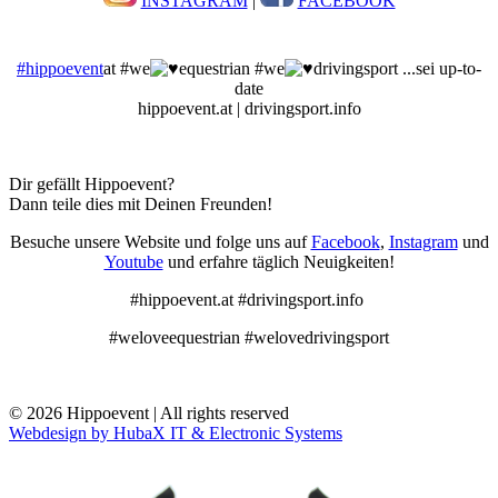
INSTAGRAM
|
FACEBOOK
#hippoevent
at #we
equestrian #we
drivingsport ...sei up-to-
date
hippoevent.at | drivingsport.info
Dir gefällt Hippoevent?
Dann teile dies mit Deinen Freunden!
Besuche unsere Website und folge uns auf
Facebook
,
Instagram
und
Youtube
und erfahre täglich Neuigkeiten!
#hippoevent.at #drivingsport.info
#weloveequestrian #welovedrivingsport
© 2026 Hippoevent | All rights reserved
Webdesign by HubaX IT & Electronic Systems