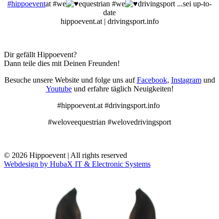
#hippoevent
at #we
equestrian #we
drivingsport ...sei up-to-
date
hippoevent.at | drivingsport.info
Dir gefällt Hippoevent?
Dann teile dies mit Deinen Freunden!
Besuche unsere Website und folge uns auf
Facebook
,
Instagram
und
Youtube
und erfahre täglich Neuigkeiten!
#hippoevent.at #drivingsport.info
#weloveequestrian #welovedrivingsport
© 2026 Hippoevent | All rights reserved
Webdesign by HubaX IT & Electronic Systems