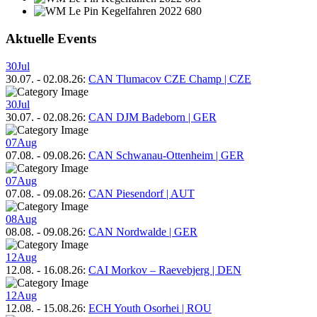
Aktuelle Events
30
Jul
30.07.
-
02.08.26
:
CAN Tlumacov CZE Champ | CZE
30
Jul
30.07.
-
02.08.26
:
CAN DJM Badeborn | GER
07
Aug
07.08.
-
09.08.26
:
CAN Schwanau-Ottenheim | GER
07
Aug
07.08.
-
09.08.26
:
CAN Piesendorf | AUT
08
Aug
08.08.
-
09.08.26
:
CAN Nordwalde | GER
12
Aug
12.08.
-
16.08.26
:
CAI Morkov – Raevebjerg | DEN
12
Aug
12.08.
-
15.08.26
:
ECH Youth Osorhei | ROU