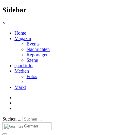
Sidebar
×
Home
Magazin
Events
Nachrichten
Reportagen
Szene
sport.info
Medien
Fotos
Markt
Suchen ...
German