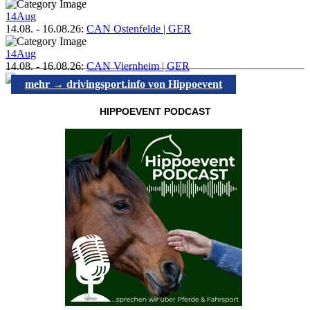
14
Aug
14.08.
-
16.08.26
:
CAN Ostenfelde | GER
14
Aug
14.08.
-
16.08.26
:
CAN Viernheim | GER
mehr → drivingsport.info von Hippoevent
HIPPOEVENT PODCAST