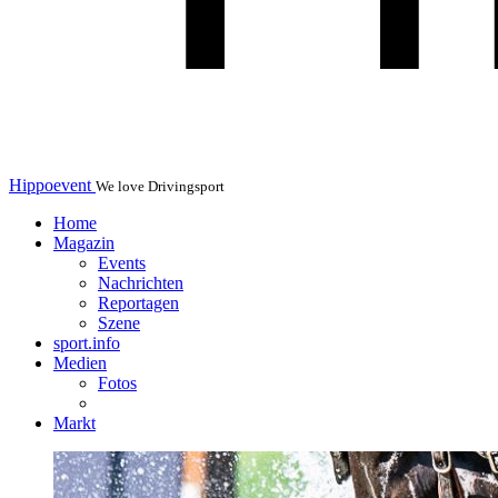
Hippoevent
We love Drivingsport
Home
Magazin
Events
Nachrichten
Reportagen
Szene
sport.info
Medien
Fotos
Markt