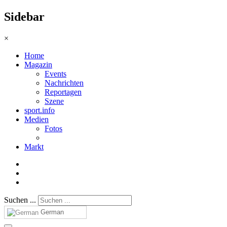
Sidebar
×
Home
Magazin
Events
Nachrichten
Reportagen
Szene
sport.info
Medien
Fotos
Markt
Suchen ...
German