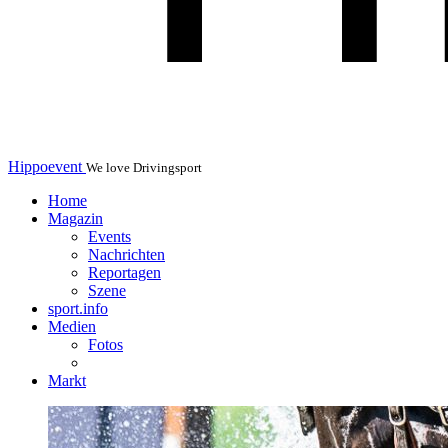
Hippoevent
We love Drivingsport
Home
Magazin
Events
Nachrichten
Reportagen
Szene
sport.info
Medien
Fotos
Markt