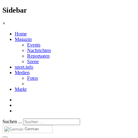
Sidebar
×
Home
Magazin
Events
Nachrichten
Reportagen
Szene
sport.info
Medien
Fotos
Markt
Suchen ...
German