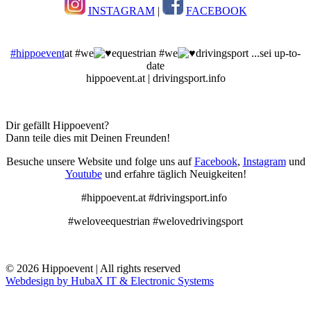
INSTAGRAM
|
FACEBOOK
#hippoevent
at #we
equestrian #we
drivingsport ...sei up-to-
date
hippoevent.at | drivingsport.info
Dir gefällt Hippoevent?
Dann teile dies mit Deinen Freunden!
Besuche unsere Website und folge uns auf
Facebook
,
Instagram
und
Youtube
und erfahre täglich Neuigkeiten!
#hippoevent.at #drivingsport.info
#weloveequestrian #welovedrivingsport
© 2026 Hippoevent | All rights reserved
Webdesign by HubaX IT & Electronic Systems