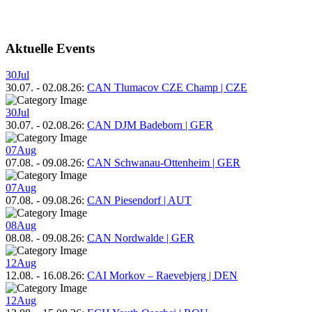
Aktuelle Events
30
Jul
30.07.
-
02.08.26
:
CAN Tlumacov CZE Champ | CZE
30
Jul
30.07.
-
02.08.26
:
CAN DJM Badeborn | GER
07
Aug
07.08.
-
09.08.26
:
CAN Schwanau-Ottenheim | GER
07
Aug
07.08.
-
09.08.26
:
CAN Piesendorf | AUT
08
Aug
08.08.
-
09.08.26
:
CAN Nordwalde | GER
12
Aug
12.08.
-
16.08.26
:
CAI Morkov – Raevebjerg | DEN
12
Aug