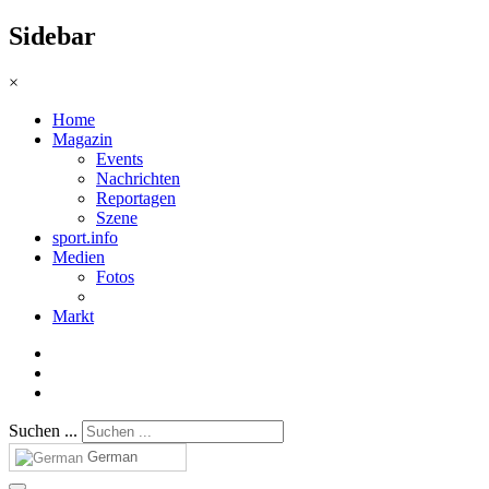
Sidebar
×
Home
Magazin
Events
Nachrichten
Reportagen
Szene
sport.info
Medien
Fotos
Markt
Suchen ...
German