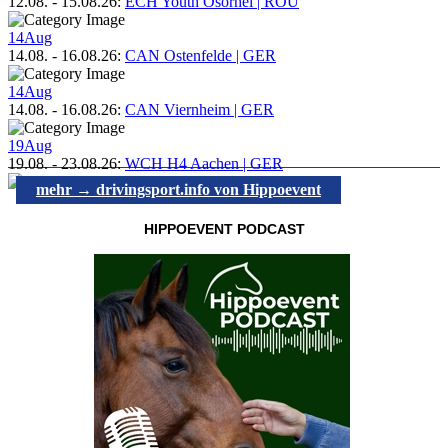
12.08.
-
15.08.26
:
ECH Youth Osorhei | ROU
14
Aug
14.08.
-
16.08.26
:
CAN Ostenfelde | GER
14
Aug
14.08.
-
16.08.26
:
CAN Viernheim | GER
19
Aug
19.08.
-
23.08.26
:
WCH H4 Aachen | GER
mehr → drivingsport.info von Hippoevent
HIPPOEVENT PODCAST