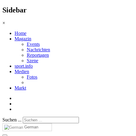
Sidebar
×
Home
Magazin
Events
Nachrichten
Reportagen
Szene
sport.info
Medien
Fotos
Markt
Suchen ...
German