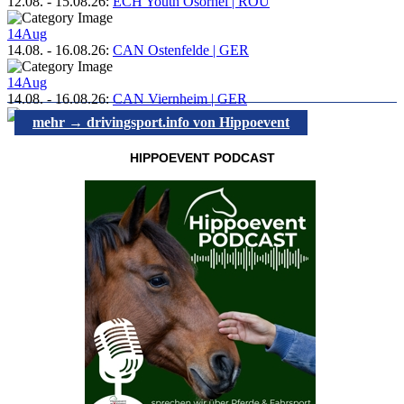
12.08.
-
15.08.26
:
ECH Youth Osorhei | ROU
14
Aug
14.08.
-
16.08.26
:
CAN Ostenfelde | GER
14
Aug
14.08.
-
16.08.26
:
CAN Viernheim | GER
mehr → drivingsport.info von Hippoevent
HIPPOEVENT PODCAST