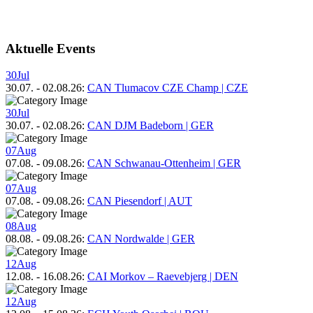
Aktuelle Events
30
Jul
30.07.
-
02.08.26
:
CAN Tlumacov CZE Champ | CZE
30
Jul
30.07.
-
02.08.26
:
CAN DJM Badeborn | GER
07
Aug
07.08.
-
09.08.26
:
CAN Schwanau-Ottenheim | GER
07
Aug
07.08.
-
09.08.26
:
CAN Piesendorf | AUT
08
Aug
08.08.
-
09.08.26
:
CAN Nordwalde | GER
12
Aug
12.08.
-
16.08.26
:
CAI Morkov – Raevebjerg | DEN
12
Aug