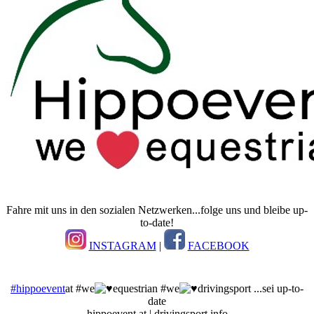
Fahre mit uns in den sozialen Netzwerken...folge uns und bleibe up-
to-date!
INSTAGRAM
|
FACEBOOK
#hippoevent
at #we
equestrian #we
drivingsport ...sei up-to-
date
hippoevent.at | drivingsport.info