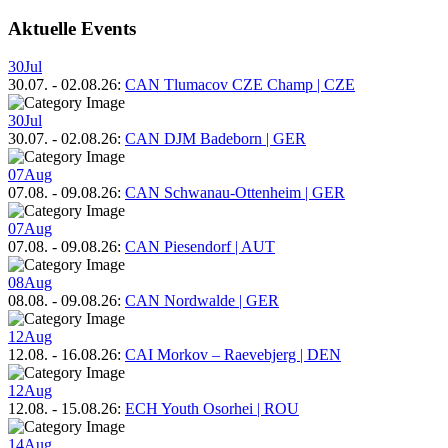
Aktuelle Events
30
Jul
30.07.
-
02.08.26
:
CAN Tlumacov CZE Champ | CZE
30
Jul
30.07.
-
02.08.26
:
CAN DJM Badeborn | GER
07
Aug
07.08.
-
09.08.26
:
CAN Schwanau-Ottenheim | GER
07
Aug
07.08.
-
09.08.26
:
CAN Piesendorf | AUT
08
Aug
08.08.
-
09.08.26
:
CAN Nordwalde | GER
12
Aug
12.08.
-
16.08.26
:
CAI Morkov – Raevebjerg | DEN
12
Aug
12.08.
-
15.08.26
:
ECH Youth Osorhei | ROU
14
Aug