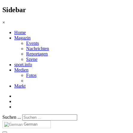
Sidebar
×
Home
Magazin
Events
Nachrichten
Reportagen
Szene
sport.info
Medien
Fotos
Markt
Suchen ...
German