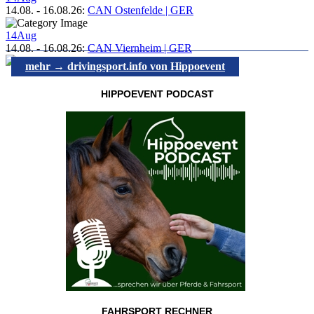
14.08.
-
16.08.26
:
CAN Ostenfelde | GER
14
Aug
14.08.
-
16.08.26
:
CAN Viernheim | GER
mehr → drivingsport.info von Hippoevent
HIPPOEVENT PODCAST
FAHRSPORT RECHNER