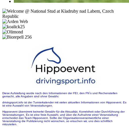
Diese Aufstellung wurde nach den Informationen der FEI, den FN´s und Rechenstellen
gemacht, alle Angaben sind ohne Gewähr.
drivingsport.info ist der Turnierkalender mit vielen aktuellen Informationen von Hippoevent. Es
ist eine Auswahl von Veranstaltungen.
Hippoevent übernimmt keinerlei Gewähr für die Aktualität, Korrektheit oder Durchführung der
Veranstaltungen. Es ist eine freie Auswahl, und über die Aufnahme einer Veranstaltung
entscheidet das Team Hippoevent. Sollte der Organisationsverantwortliche einer
Veranstaltung die Publizierung nicht wünschen, so ersuchen wir, uns dies schriftlich
mitzuteilen.