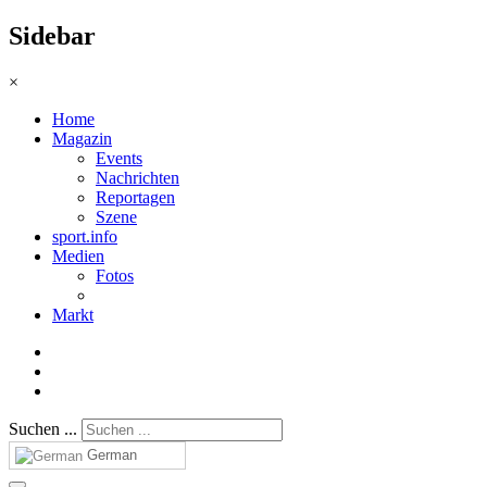
Sidebar
×
Home
Magazin
Events
Nachrichten
Reportagen
Szene
sport.info
Medien
Fotos
Markt
Suchen ...
German