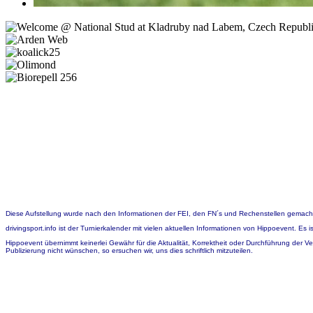
Diese Aufstellung wurde nach den Informationen der FEI, den FN´s und Rechenstellen gemach
drivingsport.info ist der Turnierkalender mit vielen aktuellen Informationen von Hippoevent. Es
Hippoevent übernimmt keinerlei Gewähr für die Aktualität, Korrektheit oder Durchführung der V
Publizierung nicht wünschen, so ersuchen wir, uns dies schriftlich mitzuteilen.