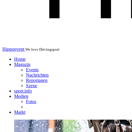
Hippoevent
We love Drivingsport
Home
Magazin
Events
Nachrichten
Reportagen
Szene
sport.info
Medien
Fotos
Markt