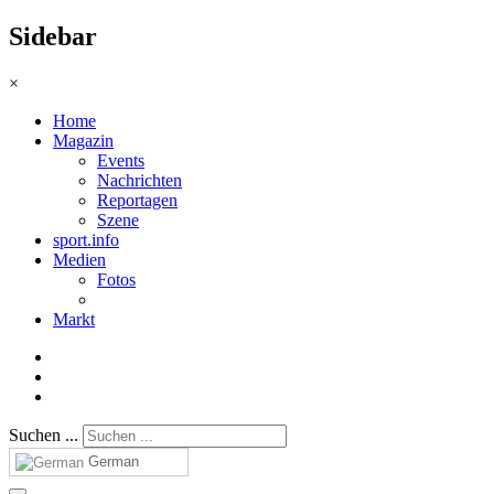
Sidebar
×
Home
Magazin
Events
Nachrichten
Reportagen
Szene
sport.info
Medien
Fotos
Markt
Suchen ...
German