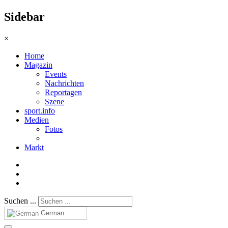
Sidebar
×
Home
Magazin
Events
Nachrichten
Reportagen
Szene
sport.info
Medien
Fotos
Markt
Suchen ...
German