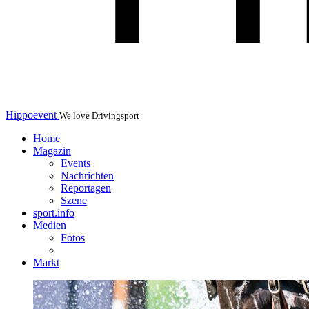
Hippoevent
We love Drivingsport
Home
Magazin
Events
Nachrichten
Reportagen
Szene
sport.info
Medien
Fotos
Markt