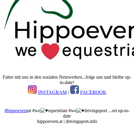
Fahre mit uns in den sozialen Netzwerken...folge uns und bleibe up-
to-date!
INSTAGRAM
|
FACEBOOK
#hippoevent
at #we
equestrian #we
drivingsport ...sei up-to-
date
hippoevent.at | drivingsport.info