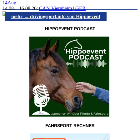
14
Aug
14.08.
-
16.08.26
:
CAN Viernheim | GER
mehr → drivingsport.info von Hippoevent
HIPPOEVENT PODCAST
FAHRSPORT RECHNER