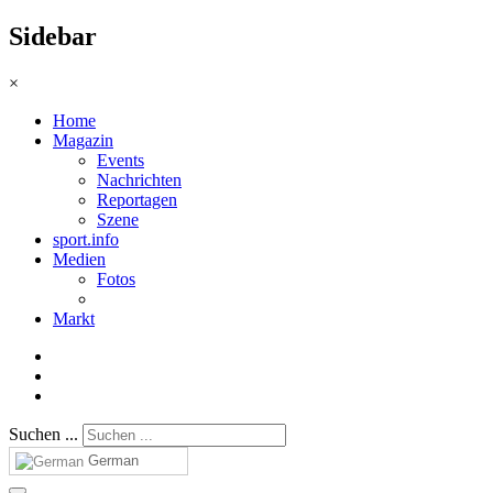
Sidebar
×
Home
Magazin
Events
Nachrichten
Reportagen
Szene
sport.info
Medien
Fotos
Markt
Suchen ...
German