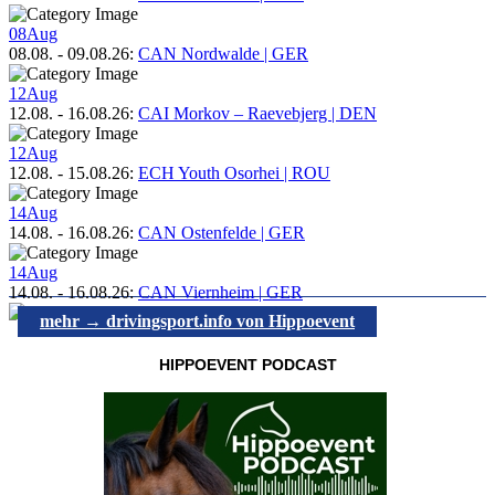
08
Aug
08.08.
-
09.08.26
:
CAN Nordwalde | GER
12
Aug
12.08.
-
16.08.26
:
CAI Morkov – Raevebjerg | DEN
12
Aug
12.08.
-
15.08.26
:
ECH Youth Osorhei | ROU
14
Aug
14.08.
-
16.08.26
:
CAN Ostenfelde | GER
14
Aug
14.08.
-
16.08.26
:
CAN Viernheim | GER
mehr → drivingsport.info von Hippoevent
HIPPOEVENT PODCAST