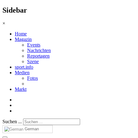
Sidebar
×
Home
Magazin
Events
Nachrichten
Reportagen
Szene
sport.info
Medien
Fotos
Markt
Suchen ...
German