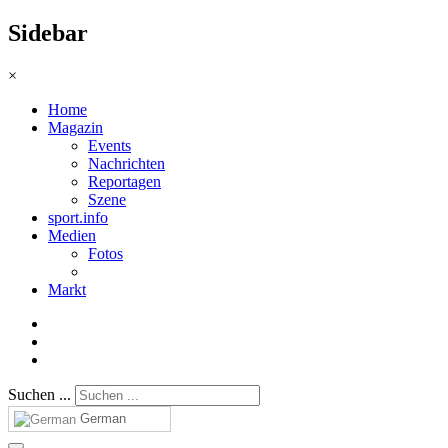
Sidebar
×
Home
Magazin
Events
Nachrichten
Reportagen
Szene
sport.info
Medien
Fotos
Markt
Suchen ...
German