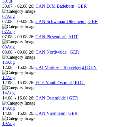
30
Jul
30.07.
-
02.08.26
:
CAN DJM Badeborn | GER
07
Aug
07.08.
-
09.08.26
:
CAN Schwanau-Ottenheim | GER
07
Aug
07.08.
-
09.08.26
:
CAN Piesendorf | AUT
08
Aug
08.08.
-
09.08.26
:
CAN Nordwalde | GER
12
Aug
12.08.
-
16.08.26
:
CAI Morkov – Raevebjerg | DEN
12
Aug
12.08.
-
15.08.26
:
ECH Youth Osorhei | ROU
14
Aug
14.08.
-
16.08.26
:
CAN Ostenfelde | GER
14
Aug
14.08.
-
16.08.26
:
CAN Viernheim | GER
19
Aug