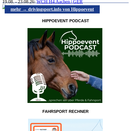
19.08.
-
23.08.26
:
WCH H4 Aachen | GER
mehr → drivingsport.info von Hippoevent
HIPPOEVENT PODCAST
FAHRSPORT RECHNER