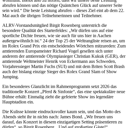
wohlfühlt. Bleibt also zu hoffen, dass wir unsere beste Leistung
abrufen können und das nötige Quäntchen Glück auf unserer Seite
sein wird.“ Die beste Leistung abrufen – dieses Ziel eint ab dem 22.
Mai auch die übrigen Teilnehmerinnen und Teilnehmer.
ALRV-Vorstandsmitglied Birgit Rosenberg unterstrich die
besondere Qualität des Starterfeldes: „Wir dürfen uns auf eine
sportliche Dichte freuen, wie sie auch für uns hier in Aachen
außergewöhnlich ist.“ 24 der Top 25 der Weltrangliste reisen an, um
im Rolex Grand Prix ein entscheidendes Wörtchen mitzureden: Zum
amtierenden Europameister Richard Vogel gesellen sich unter
anderem der amtierende Olympiasieger Christian Kukuk (GER), der
amtierende Weltmeister Henrik von Eckermann aus Schweden,
Vorjahressieger Martin Fuchs (SUI) und mit dem Briten Scott Brash
auch der bislang einzige Sieger des Rolex Grand Slam of Show
Jumping.
Ein besonderes Glanzlicht im Rahmenprogramm setzt 2026 das
traditionelle Konzert „Pferd & Sinfonie“, das eine spektakuläre neue
Bühne erhält: Einmalig zieht die gefeierte Show ins legendäre
Hauptstadion ein.
Die Kulisse könnte eindrucksvoller kaum sein, und das Motto des
Abends steht ihr in nichts nach: James Bond. „Wir freuen uns
darauf, das Konzert in diesem einzigartigen Setting präsentieren zu
dürfen“, so Birgit Rosenberg. „Und auf großartige Gäste!“