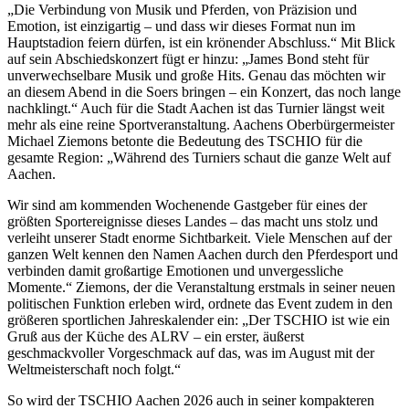
„Die Verbindung von Musik und Pferden, von Präzision und
Emotion, ist einzigartig – und dass wir dieses Format nun im
Hauptstadion feiern dürfen, ist ein krönender Abschluss.“ Mit Blick
auf sein Abschiedskonzert fügt er hinzu: „James Bond steht für
unverwechselbare Musik und große Hits. Genau das möchten wir
an diesem Abend in die Soers bringen – ein Konzert, das noch lange
nachklingt.“ Auch für die Stadt Aachen ist das Turnier längst weit
mehr als eine reine Sportveranstaltung. Aachens Oberbürgermeister
Michael Ziemons betonte die Bedeutung des TSCHIO für die
gesamte Region: „Während des Turniers schaut die ganze Welt auf
Aachen.
Wir sind am kommenden Wochenende Gastgeber für eines der
größten Sportereignisse dieses Landes – das macht uns stolz und
verleiht unserer Stadt enorme Sichtbarkeit. Viele Menschen auf der
ganzen Welt kennen den Namen Aachen durch den Pferdesport und
verbinden damit großartige Emotionen und unvergessliche
Momente.“ Ziemons, der die Veranstaltung erstmals in seiner neuen
politischen Funktion erleben wird, ordnete das Event zudem in den
größeren sportlichen Jahreskalender ein: „Der TSCHIO ist wie ein
Gruß aus der Küche des ALRV – ein erster, äußerst
geschmackvoller Vorgeschmack auf das, was im August mit der
Weltmeisterschaft noch folgt.“
So wird der TSCHIO Aachen 2026 auch in seiner kompakteren