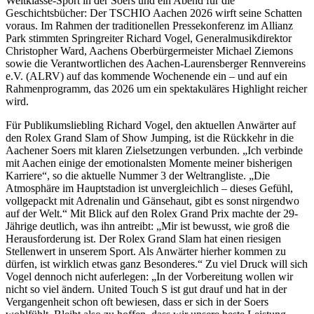
Weltklasse-Sport in der Soers und ein Abend für die
Geschichtsbücher: Der TSCHIO Aachen 2026 wirft seine Schatten
voraus. Im Rahmen der traditionellen Pressekonferenz im Allianz
Park stimmten Springreiter Richard Vogel, Generalmusikdirektor
Christopher Ward, Aachens Oberbürgermeister Michael Ziemons
sowie die Verantwortlichen des Aachen-Laurensberger Rennvereins
e.V. (ALRV) auf das kommende Wochenende ein – und auf ein
Rahmenprogramm, das 2026 um ein spektakuläres Highlight reicher
wird.
Für Publikumsliebling Richard Vogel, den aktuellen Anwärter auf
den Rolex Grand Slam of Show Jumping, ist die Rückkehr in die
Aachener Soers mit klaren Zielsetzungen verbunden. „Ich verbinde
mit Aachen einige der emotionalsten Momente meiner bisherigen
Karriere“, so die aktuelle Nummer 3 der Weltrangliste. „Die
Atmosphäre im Hauptstadion ist unvergleichlich – dieses Gefühl,
vollgepackt mit Adrenalin und Gänsehaut, gibt es sonst nirgendwo
auf der Welt.“ Mit Blick auf den Rolex Grand Prix machte der 29-
Jährige deutlich, was ihn antreibt: „Mir ist bewusst, wie groß die
Herausforderung ist. Der Rolex Grand Slam hat einen riesigen
Stellenwert in unserem Sport. Als Anwärter hierher kommen zu
dürfen, ist wirklich etwas ganz Besonderes.“ Zu viel Druck will sich
Vogel dennoch nicht auferlegen: „In der Vorbereitung wollen wir
nicht so viel ändern. United Touch S ist gut drauf und hat in der
Vergangenheit schon oft bewiesen, dass er sich in der Soers