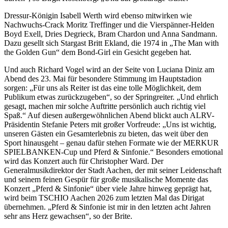
Dressur-Königin Isabell Werth wird ebenso mitwirken wie
Nachwuchs-Crack Moritz Treffinger und die Vierspänner-Helden
Boyd Exell, Dries Degrieck, Bram Chardon und Anna Sandmann.
Dazu gesellt sich Stargast Britt Ekland, die 1974 in „The Man with
the Golden Gun“ dem Bond-Girl ein Gesicht gegeben hat.
Und auch Richard Vogel wird an der Seite von Luciana Diniz am
Abend des 23. Mai für besondere Stimmung im Hauptstadion
sorgen: „Für uns als Reiter ist das eine tolle Möglichkeit, dem
Publikum etwas zurückzugeben“, so der Springreiter. „Und ehrlich
gesagt, machen mir solche Auftritte persönlich auch richtig viel
Spaß.“ Auf diesen außergewöhnlichen Abend blickt auch ALRV-
Präsidentin Stefanie Peters mit großer Vorfreude: „Uns ist wichtig,
unseren Gästen ein Gesamterlebnis zu bieten, das weit über den
Sport hinausgeht – genau dafür stehen Formate wie der MERKUR
SPIELBANKEN-Cup und Pferd & Sinfonie.“ Besonders emotional
wird das Konzert auch für Christopher Ward. Der
Generalmusikdirektor der Stadt Aachen, der mit seiner Leidenschaft
und seinem feinen Gespür für große musikalische Momente das
Konzert „Pferd & Sinfonie“ über viele Jahre hinweg geprägt hat,
wird beim TSCHIO Aachen 2026 zum letzten Mal das Dirigat
übernehmen. „Pferd & Sinfonie ist mir in den letzten acht Jahren
sehr ans Herz gewachsen“, so der Brite.