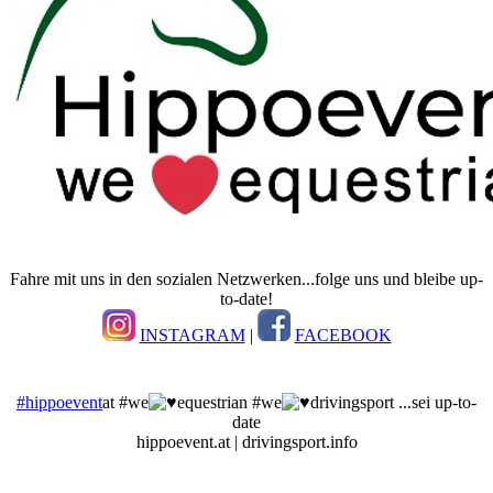
Fahre mit uns in den sozialen Netzwerken...folge uns und bleibe up-
to-date!
INSTAGRAM
|
FACEBOOK
#hippoevent
at #we
equestrian #we
drivingsport ...sei up-to-
date
hippoevent.at | drivingsport.info