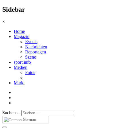
Sidebar
×
Home
Magazin
Events
Nachrichten
Reportagen
Szene
sport.info
Medien
Fotos
Markt
Suchen ...
German