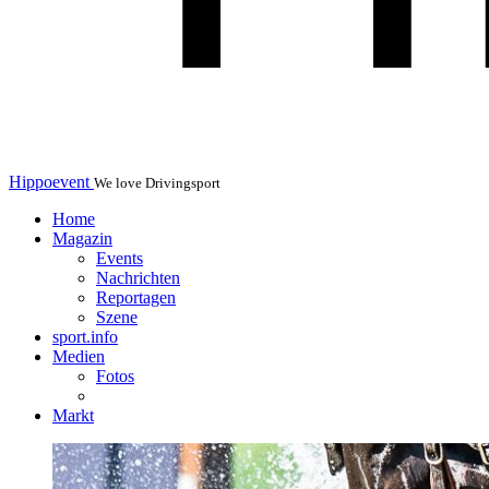
Hippoevent
We love Drivingsport
Home
Magazin
Events
Nachrichten
Reportagen
Szene
sport.info
Medien
Fotos
Markt