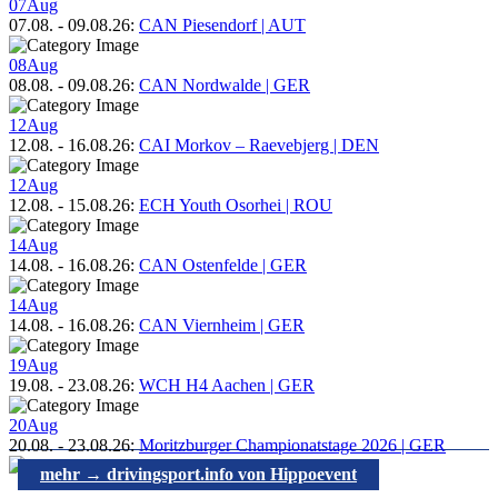
07
Aug
07.08.
-
09.08.26
:
CAN Piesendorf | AUT
08
Aug
08.08.
-
09.08.26
:
CAN Nordwalde | GER
12
Aug
12.08.
-
16.08.26
:
CAI Morkov – Raevebjerg | DEN
12
Aug
12.08.
-
15.08.26
:
ECH Youth Osorhei | ROU
14
Aug
14.08.
-
16.08.26
:
CAN Ostenfelde | GER
14
Aug
14.08.
-
16.08.26
:
CAN Viernheim | GER
19
Aug
19.08.
-
23.08.26
:
WCH H4 Aachen | GER
20
Aug
20.08.
-
23.08.26
:
Moritzburger Championatstage 2026 | GER
mehr → drivingsport.info von Hippoevent