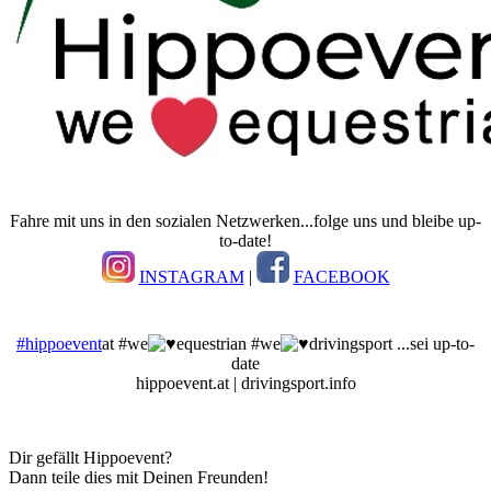
Fahre mit uns in den sozialen Netzwerken...folge uns und bleibe up-
to-date!
INSTAGRAM
|
FACEBOOK
#hippoevent
at #we
equestrian #we
drivingsport ...sei up-to-
date
hippoevent.at | drivingsport.info
Dir gefällt Hippoevent?
Dann teile dies mit Deinen Freunden!