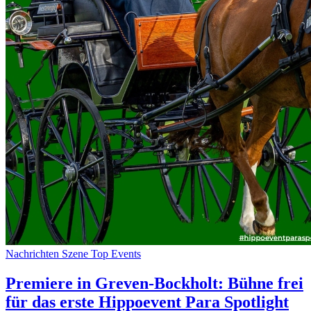
Nachrichten
Szene
Top Events
Premiere in Greven-Bockholt: Bühne frei
für das erste Hippoevent Para Spotlight