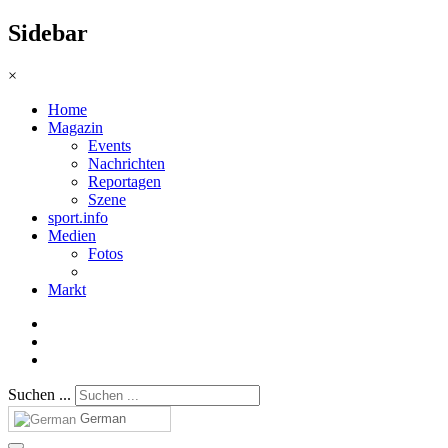
Sidebar
×
Home
Magazin
Events
Nachrichten
Reportagen
Szene
sport.info
Medien
Fotos
Markt
Suchen ...
German