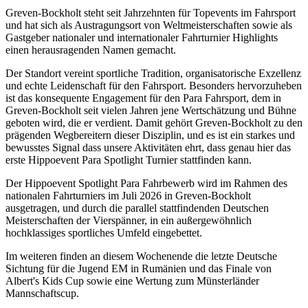
Greven-Bockholt steht seit Jahrzehnten für Topevents im Fahrsport
und hat sich als Austragungsort von Weltmeisterschaften sowie als
Gastgeber nationaler und internationaler Fahrturnier Highlights
einen herausragenden Namen gemacht.
Der Standort vereint sportliche Tradition, organisatorische Exzellenz
und echte Leidenschaft für den Fahrsport. Besonders hervorzuheben
ist das konsequente Engagement für den Para Fahrsport, dem in
Greven-Bockholt seit vielen Jahren jene Wertschätzung und Bühne
geboten wird, die er verdient. Damit gehört Greven-Bockholt zu den
prägenden Wegbereitern dieser Disziplin, und es ist ein starkes und
bewusstes Signal dass unsere Aktivitäten ehrt, dass genau hier das
erste Hippoevent Para Spotlight Turnier stattfinden kann.
Der Hippoevent Spotlight Para Fahrbewerb wird im Rahmen des
nationalen Fahrturniers im Juli 2026 in Greven-Bockholt
ausgetragen, und durch die parallel stattfindenden Deutschen
Meisterschaften der Vierspänner, in ein außergewöhnlich
hochklassiges sportliches Umfeld eingebettet.
Im weiteren finden an diesem Wochenende die letzte Deutsche
Sichtung für die Jugend EM in Rumänien und das Finale von
Albert's Kids Cup sowie eine Wertung zum Münsterländer
Mannschaftscup.