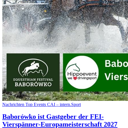
Nachrichten
Top Events
CAI – intern.Sport
Baborówko ist Gastgeber der FEI-
Vierspänner-Europameisterschaft 2027