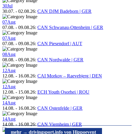
30
Jul
30.07.
-
02.08.26
:
CAN DJM Badeborn | GER
07
Aug
07.08.
-
09.08.26
:
CAN Schwanau-Ottenheim | GER
07
Aug
07.08.
-
09.08.26
:
CAN Piesendorf | AUT
08
Aug
08.08.
-
09.08.26
:
CAN Nordwalde | GER
12
Aug
12.08.
-
16.08.26
:
CAI Morkov – Raevebjerg | DEN
12
Aug
12.08.
-
15.08.26
:
ECH Youth Osorhei | ROU
14
Aug
14.08.
-
16.08.26
:
CAN Ostenfelde | GER
14
Aug
14.08.
-
16.08.26
:
CAN Viernheim | GER
mehr → drivingsport.info von Hippoevent