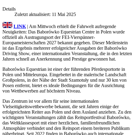
Details
Zuletzt aktualisiert: 11 Mai 2025
LINK
| Am Mittwoch erhielt die Fahrwelt aufregende
Neuigkeiten: Das Baborówko Equestrian Centre in Polen wurde
offiziell als Austragungsort der FEI-Vierspänner-
Europameisterschaften 2027 bekannt gegeben. Dieser Meilenstein
ist das Ergebnis mehrerer erfolgreicher Ausgaben der Baborówko
Driving Show, einer internationalen Veranstaltung, die in den letzten
Jahren schnell an Anerkennung und Prestige gewonnen hat.
Baborówko Equestrian ist einer der führenden Pferdesportorte in
Polen und Mitteleuropa. Eingebettet in die malerische Landschaft
Großpolens, in der Nähe der Stadt Szamotuły und nur 30 km von
Posen entfernt, bietet es ideale Bedingungen für die Ausrichtung
von Wettbewerben auf höchstem Niveau.
Das Zentrum ist vor allem für seine internationalen
Vielseitigkeitswettbewerbe bekannt, die seit Jahren einige der
erfolgreichsten Reiter aus Polen und dem Ausland anziehen. Zu den
wichtigsten Veranstaltungen zählt das Reitsportfestival Baborówko,
das Weltklassesport mit einer herzlichen, familienfreundlichen
Atmosphäre verbindet und den Reitsport einem breiteren Publikum
näherbringt. Seit 2022 finden in Baborówko auch internationale