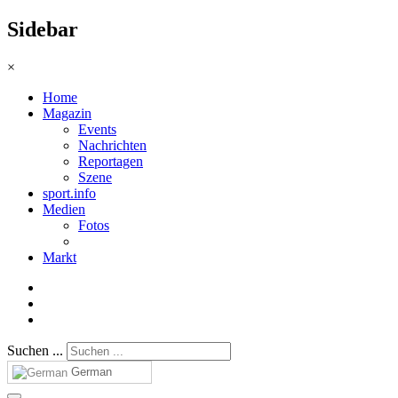
Sidebar
×
Home
Magazin
Events
Nachrichten
Reportagen
Szene
sport.info
Medien
Fotos
Markt
Suchen ...
German