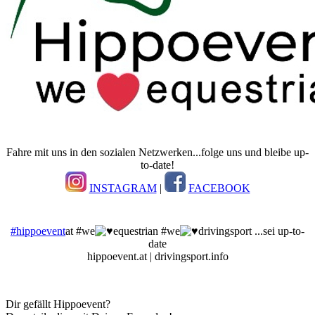
Fahre mit uns in den sozialen Netzwerken...folge uns und bleibe up-
to-date!
INSTAGRAM
|
FACEBOOK
#hippoevent
at #we
equestrian #we
drivingsport ...sei up-to-
date
hippoevent.at | drivingsport.info
Dir gefällt Hippoevent?