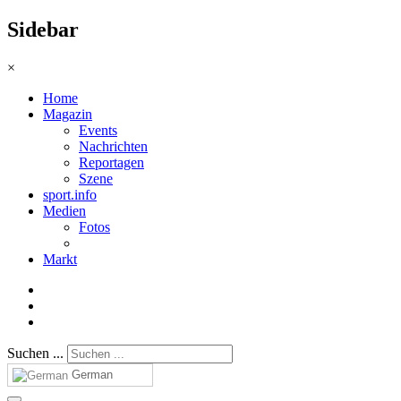
Sidebar
×
Home
Magazin
Events
Nachrichten
Reportagen
Szene
sport.info
Medien
Fotos
Markt
Suchen ...
German