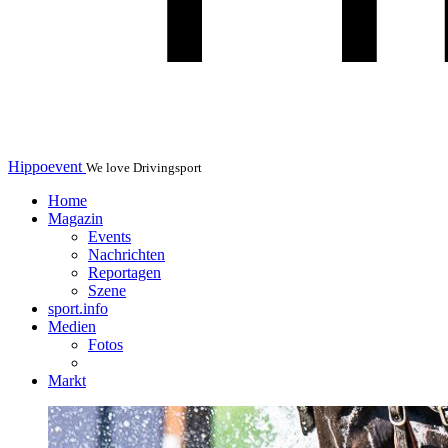
Hippoevent
We love Drivingsport
Home
Magazin
Events
Nachrichten
Reportagen
Szene
sport.info
Medien
Fotos
Markt