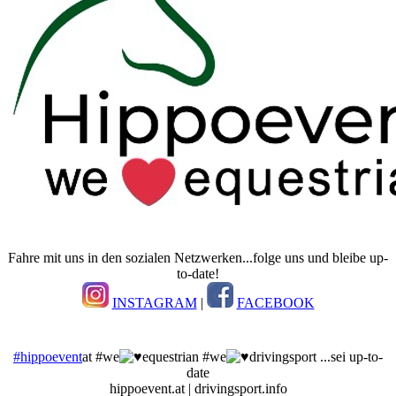
Fahre mit uns in den sozialen Netzwerken...folge uns und bleibe up-
to-date!
INSTAGRAM
|
FACEBOOK
#hippoevent
at #we
equestrian #we
drivingsport ...sei up-to-
date
hippoevent.at | drivingsport.info