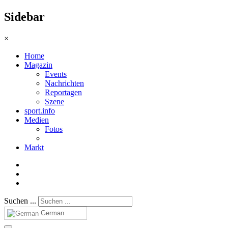
Sidebar
×
Home
Magazin
Events
Nachrichten
Reportagen
Szene
sport.info
Medien
Fotos
Markt
Suchen ...
German