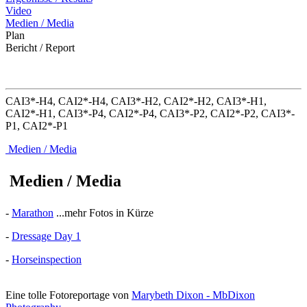
Video
Medien / Media
Plan
Bericht / Report
CAI3*-H4, CAI2*-H4, CAI3*-H2, CAI2*-H2, CAI3*-H1,
CAI2*-H1, CAI3*-P4, CAI2*-P4, CAI3*-P2, CAI2*-P2, CAI3*-
P1, CAI2*-P1
Medien / Media
Medien / Media
-
Marathon
...mehr Fotos in Kürze
-
Dressage Day 1
-
Horseinspection
Eine tolle Fotoreportage von
Marybeth Dixon - MbDixon