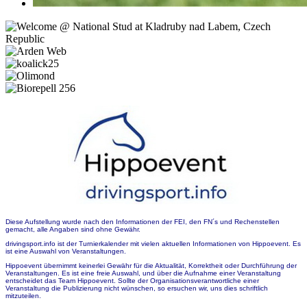
Diese Aufstellung wurde nach den Informationen der FEI, den FN´s und Rechenstellen
gemacht, alle Angaben sind ohne Gewähr.
drivingsport.info ist der Turnierkalender mit vielen aktuellen Informationen von Hippoevent. Es
ist eine Auswahl von Veranstaltungen.
Hippoevent übernimmt keinerlei Gewähr für die Aktualität, Korrektheit oder Durchführung der
Veranstaltungen. Es ist eine freie Auswahl, und über die Aufnahme einer Veranstaltung
entscheidet das Team Hippoevent. Sollte der Organisationsverantwortliche einer
Veranstaltung die Publizierung nicht wünschen, so ersuchen wir, uns dies schriftlich
mitzuteilen.