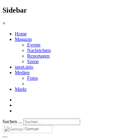
Sidebar
×
Home
Magazin
Events
Nachrichten
Reportagen
Szene
sport.info
Medien
Fotos
Markt
Suchen ...
German