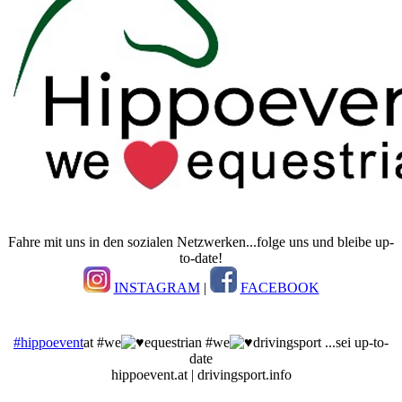
Fahre mit uns in den sozialen Netzwerken...folge uns und bleibe up-
to-date!
INSTAGRAM
|
FACEBOOK
#hippoevent
at #we
equestrian #we
drivingsport ...sei up-to-
date
hippoevent.at | drivingsport.info