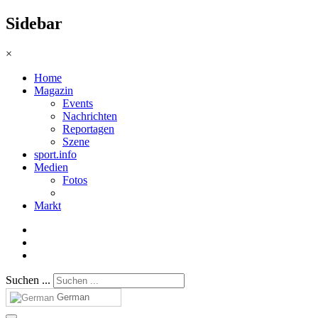
Sidebar
×
Home
Magazin
Events
Nachrichten
Reportagen
Szene
sport.info
Medien
Fotos
Markt
Suchen ...
German