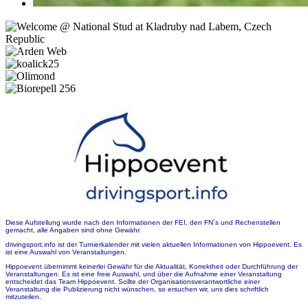
Diese Aufstellung wurde nach den Informationen der FEI, den FN´s und Rechenstellen
gemacht, alle Angaben sind ohne Gewähr.
drivingsport.info ist der Turnierkalender mit vielen aktuellen Informationen von Hippoevent. Es
ist eine Auswahl von Veranstaltungen.
Hippoevent übernimmt keinerlei Gewähr für die Aktualität, Korrektheit oder Durchführung der
Veranstaltungen. Es ist eine freie Auswahl, und über die Aufnahme einer Veranstaltung
entscheidet das Team Hippoevent. Sollte der Organisationsverantwortliche einer
Veranstaltung die Publizierung nicht wünschen, so ersuchen wir, uns dies schriftlich
mitzuteilen.