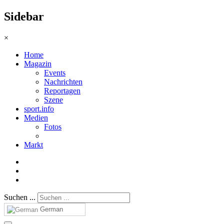
Sidebar
×
Home
Magazin
Events
Nachrichten
Reportagen
Szene
sport.info
Medien
Fotos
Markt
Suchen ...
German