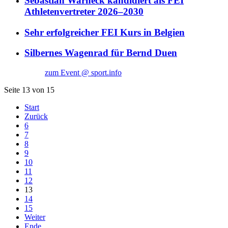
Sebastian Warneck kandidiert als FEI
Athletenvertreter 2026–2030
Sehr erfolgreicher FEI Kurs in Belgien
Silbernes Wagenrad für Bernd Duen
zum Event @ sport.info
Seite 13 von 15
Start
Zurück
6
7
8
9
10
11
12
13
14
15
Weiter
Ende