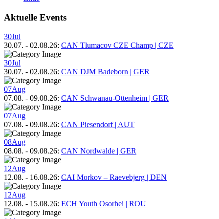
Aktuelle Events
30
Jul
30.07.
-
02.08.26
:
CAN Tlumacov CZE Champ | CZE
30
Jul
30.07.
-
02.08.26
:
CAN DJM Badeborn | GER
07
Aug
07.08.
-
09.08.26
:
CAN Schwanau-Ottenheim | GER
07
Aug
07.08.
-
09.08.26
:
CAN Piesendorf | AUT
08
Aug
08.08.
-
09.08.26
:
CAN Nordwalde | GER
12
Aug
12.08.
-
16.08.26
:
CAI Morkov – Raevebjerg | DEN
12
Aug
12.08.
-
15.08.26
:
ECH Youth Osorhei | ROU