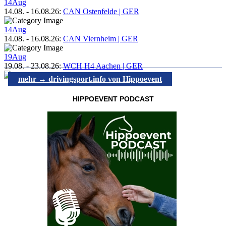
14
Aug
14.08.
-
16.08.26
:
CAN Ostenfelde | GER
14
Aug
14.08.
-
16.08.26
:
CAN Viernheim | GER
19
Aug
19.08.
-
23.08.26
:
WCH H4 Aachen | GER
mehr → drivingsport.info von Hippoevent
HIPPOEVENT PODCAST