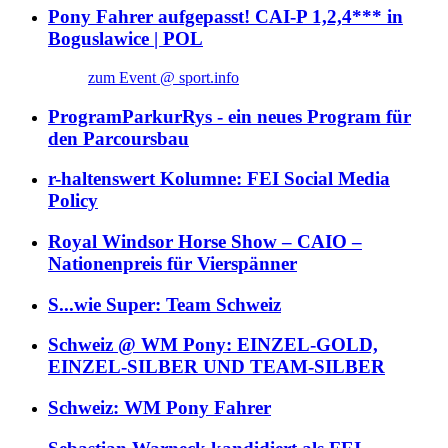
Pony Fahrer aufgepasst! CAI-P 1,2,4*** in
Boguslawice | POL
zum Event @ sport.info
ProgramParkurRys - ein neues Program für
den Parcoursbau
r-haltenswert Kolumne: FEI Social Media
Policy
Royal Windsor Horse Show – CAIO –
Nationenpreis für Vierspänner
S...wie Super: Team Schweiz
Schweiz @ WM Pony: EINZEL-GOLD,
EINZEL-SILBER UND TEAM-SILBER
Schweiz: WM Pony Fahrer