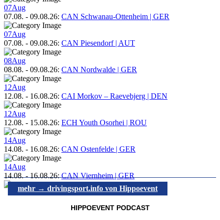
07
Aug
07.08.
-
09.08.26
:
CAN Schwanau-Ottenheim | GER
07
Aug
07.08.
-
09.08.26
:
CAN Piesendorf | AUT
08
Aug
08.08.
-
09.08.26
:
CAN Nordwalde | GER
12
Aug
12.08.
-
16.08.26
:
CAI Morkov – Raevebjerg | DEN
12
Aug
12.08.
-
15.08.26
:
ECH Youth Osorhei | ROU
14
Aug
14.08.
-
16.08.26
:
CAN Ostenfelde | GER
14
Aug
14.08.
-
16.08.26
:
CAN Viernheim | GER
mehr → drivingsport.info von Hippoevent
HIPPOEVENT PODCAST