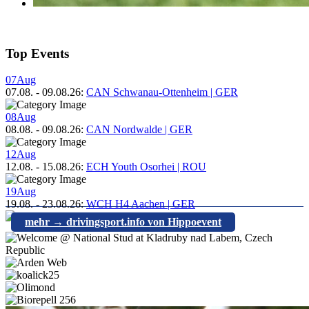
Top Events
07
Aug
07.08.
-
09.08.26
:
CAN Schwanau-Ottenheim | GER
08
Aug
08.08.
-
09.08.26
:
CAN Nordwalde | GER
12
Aug
12.08.
-
15.08.26
:
ECH Youth Osorhei | ROU
19
Aug
19.08.
-
23.08.26
:
WCH H4 Aachen | GER
mehr → drivingsport.info von Hippoevent