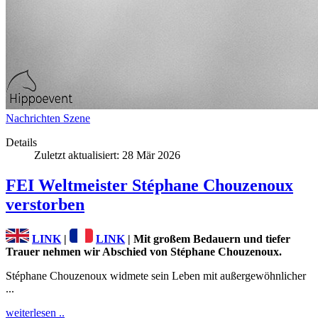
Nachrichten
Szene
Details
Zuletzt aktualisiert: 28 Mär 2026
FEI Weltmeister Stéphane Chouzenoux
verstorben
LINK
|
LINK
| Mit großem Bedauern und tiefer
Trauer nehmen wir Abschied von Stéphane Chouzenoux.
Stéphane Chouzenoux widmete sein Leben mit außergewöhnlicher
...
weiterlesen ..