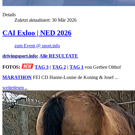
Details
Zuletzt aktualisiert: 30 Mär 2026
CAI Exloo | NED 2026
zum Event @ sport.info
drivingsport.info:
Alle RESULTATE
FOTOS:
TAG 3
|
TAG 2
|
TAG 1
von Gerben Olthof
MARATHON
FEI CD Hanne-Louise de Koning & Josef ...
weiterlesen ..