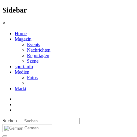
Sidebar
×
Home
Magazin
Events
Nachrichten
Reportagen
Szene
sport.info
Medien
Fotos
Markt
Suchen ...
German