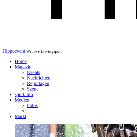
Hippoevent
We love Drivingsport
Home
Magazin
Events
Nachrichten
Reportagen
Szene
sport.info
Medien
Fotos
Markt