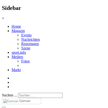
Sidebar
×
Home
Magazin
Events
Nachrichten
Reportagen
Szene
sport.info
Medien
Fotos
Markt
Suchen ...
German