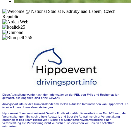
Diese Aufstellung wurde nach den Informationen der FEI, den FN´s und Rechenstellen
gemacht, alle Angaben sind ohne Gewähr.
drivingsport.info ist der Turnierkalender mit vielen aktuellen Informationen von Hippoevent. Es
ist eine Auswahl von Veranstaltungen.
Hippoevent übernimmt keinerlei Gewähr für die Aktualität, Korrektheit oder Durchführung der
Veranstaltungen. Es ist eine freie Auswahl, und über die Aufnahme einer Veranstaltung
entscheidet das Team Hippoevent. Sollte der Organisationsverantwortliche einer
Veranstaltung die Publizierung nicht wünschen, so ersuchen wir, uns dies schriftlich
mitzuteilen.