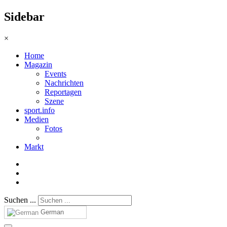
Sidebar
×
Home
Magazin
Events
Nachrichten
Reportagen
Szene
sport.info
Medien
Fotos
Markt
Suchen ...
German