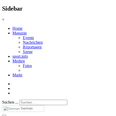
Sidebar
×
Home
Magazin
Events
Nachrichten
Reportagen
Szene
sport.info
Medien
Fotos
Markt
Suchen ...
German